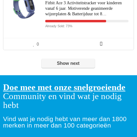
Fitbit Ace 3 Activiteitstracker voor kinderen
vanaf 6 jaar. Motiverende geanimeerde
wijzerplaten & Batterijduur tot 8…
Already Sold: 73%
0
Show next
Doe mee met onze snelgroeiende
Community en vind wat je nodig
hebt
Vind wat je nodig hebt van meer dan 1800
merken in meer dan 100 categorieën