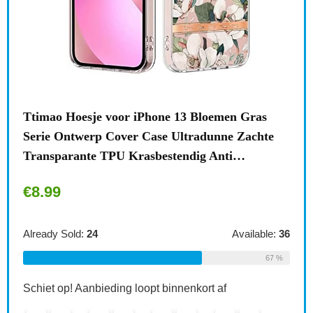
n
Ttimao Hoesje voor iPhone 13 Bloemen Gras
Surf
Serie Ontwerp Cover Case Ultradunne Zachte
draa
Transparante TPU Krasbestendig Anti…
acce
€
8.99
€
1
le:
31
Already Sold:
24
Available:
36
Alre
68 %
67 %
Schiet op! Aanbieding loopt binnenkort af
Schi