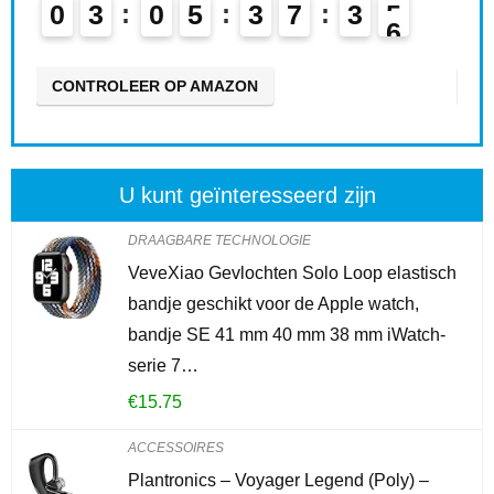
0
3
0
5
3
7
3
4
0
CONTROLEER OP AMAZON
CO
U kunt geïnteresseerd zijn
DRAAGBARE TECHNOLOGIE
VeveXiao Gevlochten Solo Loop elastisch
bandje geschikt voor de Apple watch,
bandje SE 41 mm 40 mm 38 mm iWatch-
serie 7…
€
15.75
ACCESSOIRES
Plantronics – Voyager Legend (Poly) –