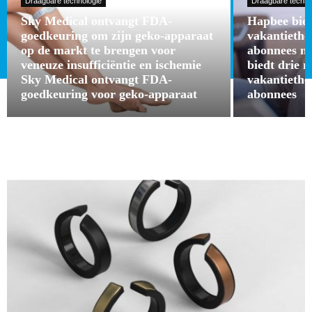
Draagbare technologie
Draagbare techno
Sky Medical ontvangt FDA-
Hapbee bied
goedkeuring om zijn geko-apparaat
vakantieth
op de markt te brengen voor
abonnees m
veneuze insufficiëntie en ischemie
biedt drie 
Sky Medical ontvangt FDA-
vakantieth
goedkeuring voor geko-apparaat
abonnees