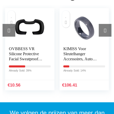
OVBBESS VR
KIMISS Voor
Silicone Protective
Sleutelhanger
Facial Sweatproof
Accessoires, Auto
Anti-Dirty Cover VR
Sleutelhanger
Lens Pad Anti-Dirty
Waterdicht Mat Zwart
Already Sold: 39%
Already Sold: 14%
Face Pad for Rift S
met Pluche Doos
Headset A
Vervanging voor
Model 3 X…
€
10.56
€
106.41
We volgen de prijzen van meer dan