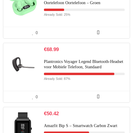
Oortelefoon Oortelefoon – Groen
Already Sold: 25%
0
€
68.99
Plantronics Voyager Legend Bluetooth-Headset
voor Mobiele Telefoon, Standaard
Already Sold: 87%
0
€
50.42
Amazfit Bip S – Smartwatch Carbon Zwart