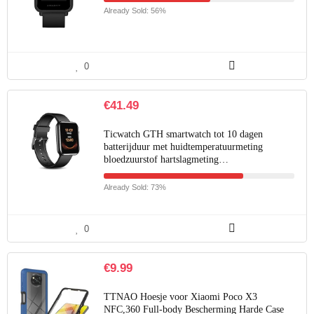
Already Sold: 56%
0
€
41.49
Ticwatch GTH smartwatch tot 10 dagen
batterijduur met huidtemperatuurmeting
bloedzuurstof hartslagmeting…
Already Sold: 73%
0
€
9.99
TTNAO Hoesje voor Xiaomi Poco X3
NFC,360 Full-body Bescherming Harde Case