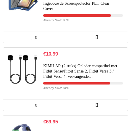
Ingebouwde Screenprotector PET Clear
Cover…
Already Sold: 85%
0
€
10.99
KIMILAR (2 stuks) Oplader compatibel met
Fitbit Sense/Fitbit Sense 2, Fitbit Versa 3 /
Fitbit Versa 4, vervangende…
Already Sold: 84%
0
€
69.95