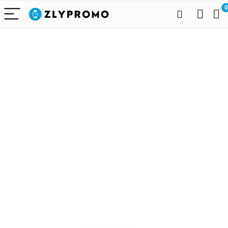
0
Alleen het
beste voor
draagbare
technologie
We vinden elke dag de
beste deals op Amazon