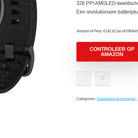
326 PPI AMOLED-beeldscher
Een revolutionaire batterij
Amazon.nl Price:
€
142.92
(as of 09/04/
CONTROLEER OP
AMAZON
Categories:
Draagbare technologie
,