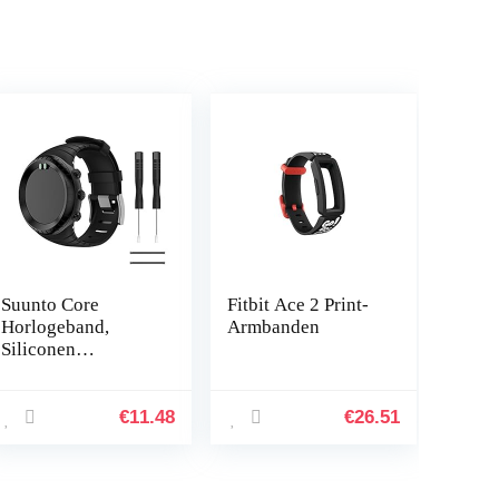
Suunto Core
Fitbit Ace 2 Print-
Horlogeband,
Armbanden
Siliconen
Vervangende Band
Sportband voor
Suunto Core,
€
11.48
€
26.51
Verstelbare
Horlogeband