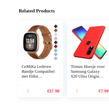
Related Products
CeMiKa Lederen
Ttimao Hoesje voor
Bandje Compatibel
Samsung Galaxy
met Fitbit
S20 Ultra Originele
Sense/Fitbit Versa
Vloeibare
3, Vervangende
Siliconen
Lederen Band
Cover+1*Screen
€
17.99
€
7.99
Compatibel met
Protector Shock
Fitbit Sense…
Proof…