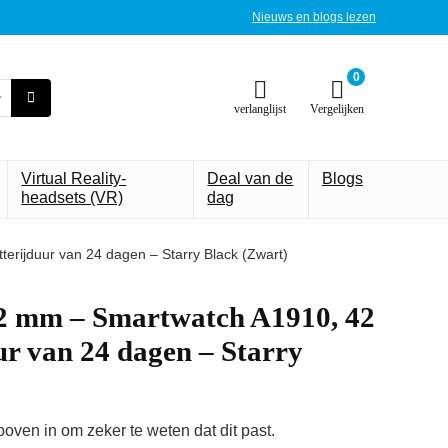
Nieuws en blogs lezen
0
verlanglijst
Vergelijken
Virtual Reality-
Deal van de
Blogs
headsets (VR)
dag
rijduur van 24 dagen – Starry Black (Zwart)
2 mm – Smartwatch A1910, 42
r van 24 dagen – Starry
ven in om zeker te weten dat dit past.