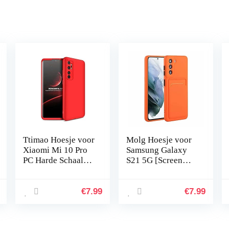
Ttimao Hoesje voor
Molg Hoesje voor
Xiaomi Mi 10 Pro
Samsung Galaxy
PC Harde Schaal
S21 5G [Screen
Beschermhoes
Protector]
+1*Screen
Ultradunne Zachte
Protector
TPU Siliconen
€
7.99
€
7.99
Ultradunne Shock
Shock Proof
Proof 360…
Bumperafdekking
…