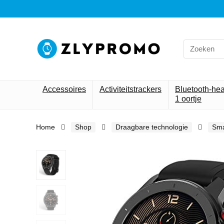
Search
for:
Accessoires
Activiteitstrackers
Bluetooth-he
1 oortje
Home
Shop
Draagbare technologie
Sma