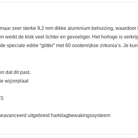
maar zeer sterke 9,2 mm dikke aluminium behuizing, waardoor hij
n werkt de klok veel lichter en gevoeliger. Het horloge is verkri
e speciale editie “glitter” met 60 oostenrijkse zirkonia’s. Je ku
 dat dit past.
 wijzerplaat
PS
 geavanceerd uitgebreid hartslagbewakingssysteem