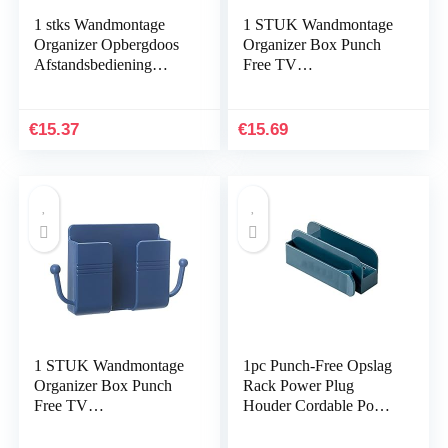
1 stks Wandmontage
1 STUK Wandmontage
Organizer Opbergdoos
Organizer Box Punch
Afstandsbediening
Free TV
Airconditioner
Afstandsbediening
Opbergkoffer Mobiele
opslag creatieve
Telefoon Plug Houder
telefoon plug wall
€
15.37
€
15.69
Stand…
houder opladen…
1 STUK Wandmontage
1pc Punch-Free Opslag
Organizer Box Punch
Rack Power Plug
Free TV
Houder Cordable Power
Afstandsbediening
Plug Holder Mobiele
Opslag Montage
Telefoon Oplaadplug