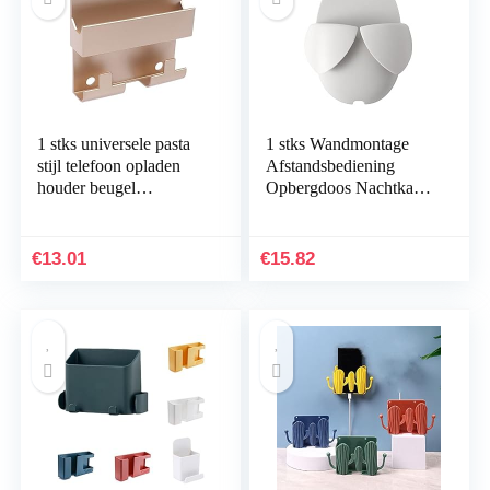
1 stks universele pasta
1 stks Wandmontage
stijl telefoon opladen
Afstandsbediening
houder beugel
Opbergdoos Nachtkast
wandbevestiging
Multifunctionele Stand
telefoonstand (Color :
Rack Airconditioner
Gold)
Organizer (Color…
€
13.01
€
15.82