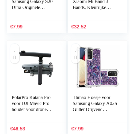
Samsung Galaxy S20
Xiaomi Mi Band 3
Ultra Originele
Bands, Kleurrijke
Vloeibare Siliconen
Vervanging Strap
Cover+1*Screen
Wirstband voor Xiaomi
Protector Shock
Mi Band 3/Mi Band 4
€
7.99
€
32.52
Proof…
Band Smart…
PolarPro Katana Pro
Ttimao Hoesje voor
voor DJI Mavic Pro
Samsung Galaxy A02S
houder voor drone
Glitter Drijvend
handheld
Vloeibaar Drijfzand
Telefoonhoes
Transparant Zacht
€
46.53
€
7.99
Siliconen TPU…