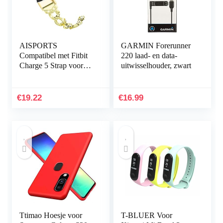
AISPORTS
GARMIN Forerunner
Compatibel met Fitbit
220 laad- en data-
Charge 5 Strap voor
uitwisselhouder, zwart
dames, slanke Crystal
Bling Glitter Diamond
Rhinestones sieraden…
€
19.22
€
16.99
Ttimao Hoesje voor
T-BLUER Voor