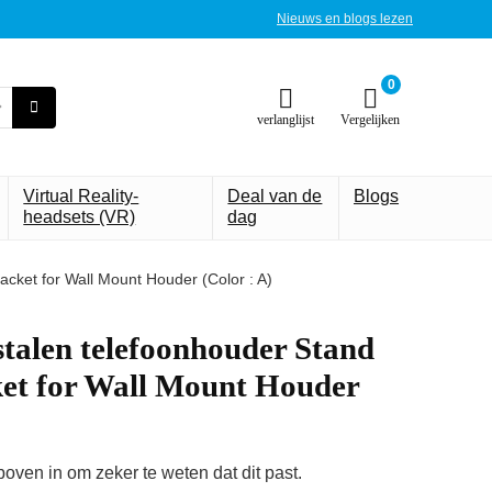
Nieuws en blogs lezen
0
verlanglijst
Vergelijken
Virtual Reality-
Deal van de
Blogs
headsets (VR)
dag
racket for Wall Mount Houder (Color : A)
jstalen telefoonhouder Stand
ket for Wall Mount Houder
ven in om zeker te weten dat dit past.