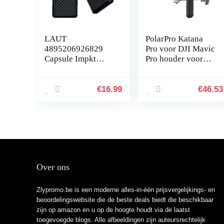
LAUT
PolarPro Katana
4895206926829
Pro voor DJI Mavic
Capsule Impkt
Pro houder voor
AirTags Zwart
drone handheld
€
16.99
€
46.53
Over ons
Zlypromo.be is een moderne alles-in-één prijsvergelijkings- en
beoordelingswebsite die de beste deals biedt die beschikbaar
zijn op amazon en u op de hoogte houdt via de laatst
toegevoegde blogs. Alle afbeeldingen zijn auteursrechtelijk