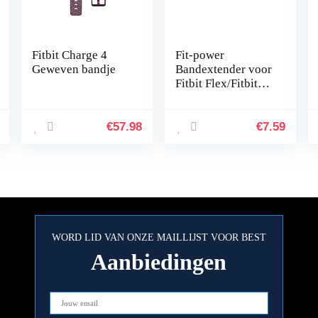
Fitbit Charge 4
Fit-power
Geweven bandje
Bandextender voor
Fitbit Flex/Fitbit
Flex 2/Fitbit
Alta/Alta HR, met
bevestigingsring,
€
57.98
€
7.59
voor grotere polsen
of…
WORD LID VAN ONZE MAILLIJST VOOR BEST
Aanbiedingen