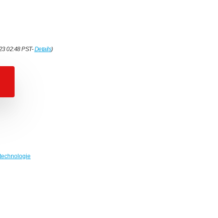
023 02:48 PST-
Details
)
technologie