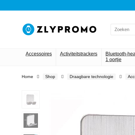
Search
for:
Accessoires
Activiteitstrackers
Bluetooth-he
1 oortje
Home
Shop
Draagbare technologie
Acc