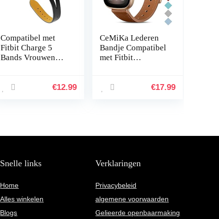
Compatibel met
CeMiKa Lederen
Fitbit Charge 5
Bandje Compatibel
Bands Vrouwen
met Fitbit
Mannen, Hijiawee
Sense/Fitbit Versa
Zacht Lederen
3, Vervangende
Vervanging
Lederen Band
€
12.99
€
17.99
Horlogeband
Compatibel met
Verstelbare
Fitbit Sense…
Armband…
Snelle links
Verklaringen
Home
Privacybeleid
Alles winkelen
algemene voorwaarden
Blogs
Gelieerde openbaarmaking