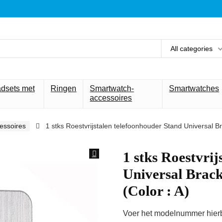
All categories
adsets met
Ringen
Smartwatch-
Smartwatches
accessoires
essoires
1 stks Roestvrijstalen telefoonhouder Stand Universal B
1 stks Roestvri
Universal Brac
(Color : A)
Voer het modelnummer hierbo