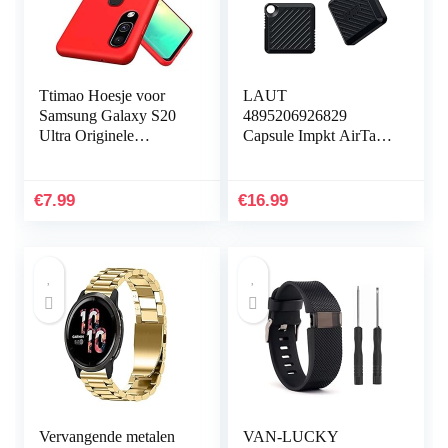
Ttimao Hoesje voor
LAUT
Samsung Galaxy S20
4895206926829
Ultra Originele
Capsule Impkt AirTags
Vloeibare Siliconen
Zwart
Cover+1*Screen
Protector Shock
€
7.99
€
16.99
Proof…
Vervangende metalen
VAN-LUCKY