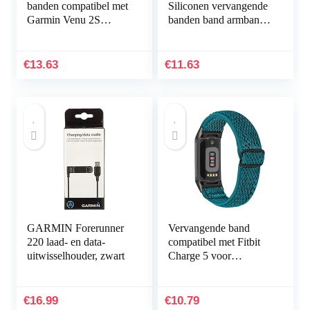
banden compatibel met
Siliconen vervangende
Garmin Venu 2S
banden band armband
Smartwatch, massief
armband armband voor
roestvrij stalen
Fitbit Charge HR Band
horlogeband bandjes
accessoires groot
€
13.63
€
11.63
voor…
(niet…
GARMIN Forerunner
Vervangende band
220 laad- en data-
compatibel met Fitbit
uitwisselhouder, zwart
Charge 5 voor
vrouwen mannen,
Hijiawee verstelbare
elastische elastische
€
16.99
€
10.79