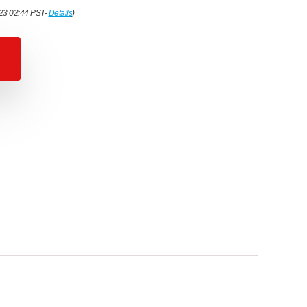
023 02:44 PST-
Details
)