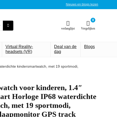
Nieuws en blogs lezen
0
verlanglijst
Vergelijken
Virtual Reality-
Deal van de
Blogs
headsets (VR)
dag
terdichte kindersmartwatch, met 19 sportmodi,
atch voor kinderen, 1.4″
art Horloge IP68 waterdichte
ch, met 19 sportmodi,
slaapmonitor GPS track