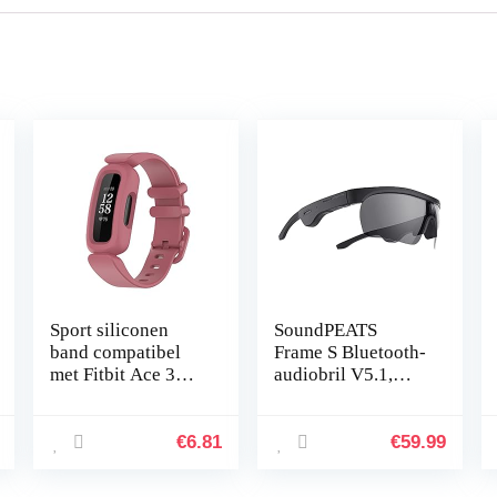
Sport siliconen
SoundPEATS
band compatibel
Frame S Bluetooth-
met Fitbit Ace 3
audiobril V5.1,
vervangende
Slimme
banden voor
knopbediening,
kinderen,
Qualcomm
€
6.81
€
59.99
zweetbestendige
QCC3034 aptX
horlogearmband…
HD-audio, 5 uur