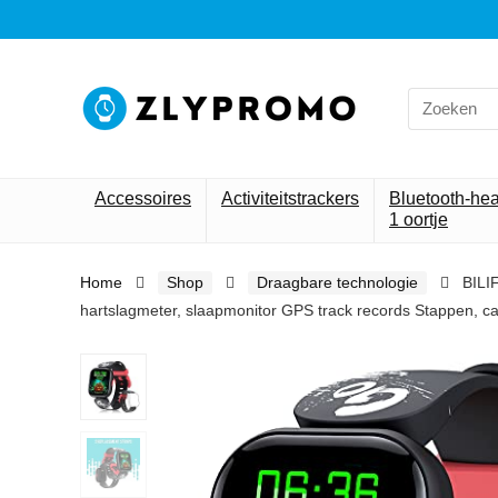
Search
for:
Accessoires
Activiteitstrackers
Bluetooth-he
1 oortje
Home
Shop
Draagbare technologie
BILI
hartslagmeter, slaapmonitor GPS track records Stappen, 