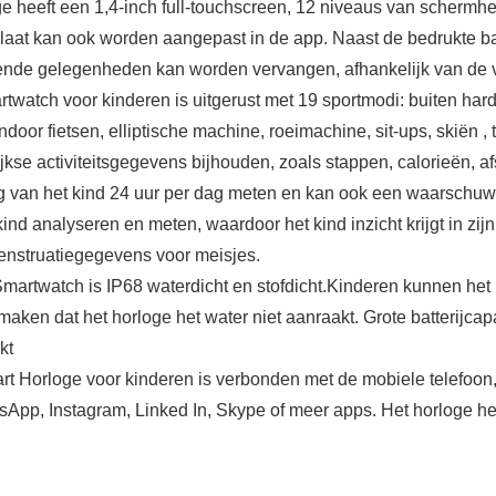
ge heeft een 1,4-inch full-touchscreen, 12 niveaus van scherm
laat kan ook worden aangepast in de app. Naast de bedrukte band
hillende gelegenheden kan worden vervangen, afhankelijk van de 
rtwatch voor kinderen is uitgerust met 19 sportmodi: buiten ha
indoor fietsen, elliptische machine, roeimachine, sit-ups, skiën
ijkse activiteitsgegevens bijhouden, zoals stappen, calorieën, a
g van het kind 24 uur per dag meten en kan ook een waarschuwi
nd analyseren en meten, waardoor het kind inzicht krijgt in zijn
enstruatiegegevens voor meisjes.
 Smartwatch is IP68 waterdicht en stofdicht.Kinderen kunnen h
aken dat het horloge het water niet aanraakt. Grote batterijcapac
kt
rt Horloge voor kinderen is verbonden met de mobiele telefoon,
App, Instagram, Linked In, Skype of meer apps. Het horloge hee