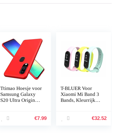
Ttimao Hoesje voor
T-BLUER Voor
Samsung Galaxy
Xiaomi Mi Band 3
S20 Ultra Originele
Bands, Kleurrijke
Vloeibare
Vervanging Strap
Siliconen
Wirstband voor
Cover+1*Screen
Xiaomi Mi Band
€
7.99
€
32.52
Protector Shock
3/Mi Band 4 Band
Proof…
Smart…