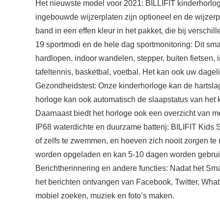
Het nieuwste model voor 2021: BILLIFIT kinderhorlo
ingebouwde wijzerplaten zijn optioneel en de wijzerp
band in een effen kleur in het pakket, die bij versc
19 sportmodi en de hele dag sportmonitoring: Dit sma
hardlopen, indoor wandelen, stepper, buiten fietsen, 
tafeltennis, basketbal, voetbal. Het kan ook uw dagel
Gezondheidstest: Onze kinderhorloge kan de hartsla
horloge kan ook automatisch de slaapstatus van het ki
Daarnaast biedt het horloge ook een overzicht van m
IP68 waterdichte en duurzame batterij: BILIFIT Kids
of zelfs te zwemmen, en hoeven zich nooit zorgen te m
worden opgeladen en kan 5-10 dagen worden gebrui
Berichtherinnering en andere functies: Nadat het Sma
het berichten ontvangen van Facebook, Twitter, Whats
mobiel zoeken, muziek en foto’s maken.