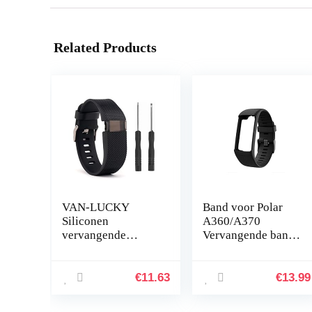
Related Products
VAN-LUCKY
Band voor Polar
Siliconen
A360/A370
vervangende
Vervangende band
banden band
Compatibel met
armband armband
Polar A360/A370
armband voor
Vervangende band
€
11.63
€
13.99
Fitbit Charge HR
Siliconen
Band accessoires
sporthorlogeband