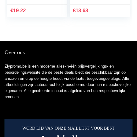
Bling Glitter Diamond
roestvrij stalen
Rhinestones sieraden…
horlogeband bandjes
€
19.22
€
13.63
voor…
Over ons
Zlypromo.be is een moderne alles-in-één prijsvergelijkings- en
beoordelingswebsite die de beste deals biedt die beschikbaar zijn op
amazon en u op de hoogte houdt via de laatst toegevoegde blogs. Alle
afbeeldingen zijn auteursrechtelijk beschermd door hun respectievelijke
eigenaren. Alle geciteerde inhoud is afgeleid van hun respectievelijke
bronnen.
WORD LID VAN ONZE MAILLIJST VOOR BEST