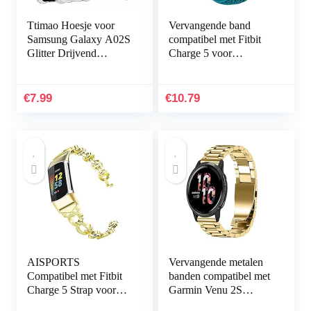
Ttimao Hoesje voor
Vervangende band
Samsung Galaxy A02S
compatibel met Fitbit
Glitter Drijvend
Charge 5 voor
Vloeibaar Drijfzand
vrouwen mannen,
Telefoonhoes
Hijiawee verstelbare
Transparant Zacht
elastische elastische
€
7.99
€
10.79
Siliconen TPU…
nylon…
AISPORTS
Vervangende metalen
Compatibel met Fitbit
banden compatibel met
Charge 5 Strap voor
Garmin Venu 2S
dames, slanke Crystal
Smartwatch, massief