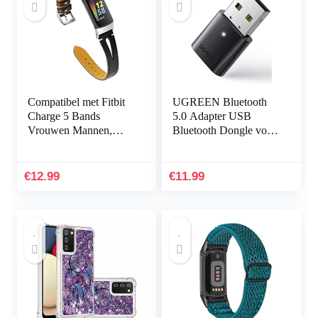
Compatibel met Fitbit
UGREEN Bluetooth
Charge 5 Bands
5.0 Adapter USB
Vrouwen Mannen,
Bluetooth Dongle voor
Hijiawee Zacht
PC ondersteuning
Lederen Vervanging
Windows 11/10/8.1/7,
Horlogeband
Compatibel met
€
12.99
€
11.99
Verstelbare Armband…
PS5/PS4 Pro…