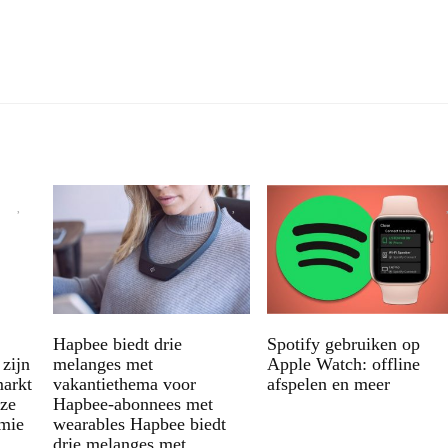
Hapbee biedt drie
Spotify gebruiken op
zijn
melanges met
Apple Watch: offline
markt
vakantiethema voor
afspelen en meer
uze
Hapbee-abonnees met
emie
wearables Hapbee biedt
drie melanges met