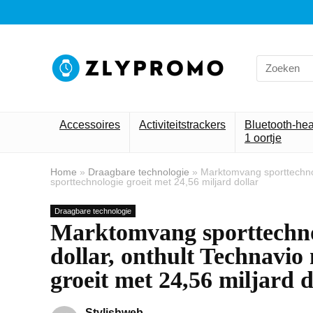
Search
for:
Accessoires
Activiteitstrackers
Bluetooth-he
1 oortje
Home
»
Draagbare technologie
»
Marktomvang sporttechnol
sporttechnologie groeit met 24,56 miljard dollar
Draagbare technologie
Marktomvang sporttechnol
dollar, onthult Technavi
groeit met 24,56 miljard d
Stylishweb