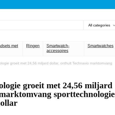
All categories
adsets met
Ringen
Smartwatch-
Smartwatches
accessoires
ogie groeit met 24,56 miljard dollar, onthult Technavio marktomvang
ogie groeit met 24,56 miljard
o marktomvang sporttechnologie
ollar