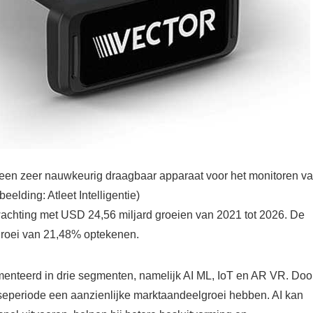
een zeer nauwkeurig draagbaar apparaat voor het monitoren v
elding: Atleet Intelligentie)
achting met USD 24,56 miljard groeien van 2021 tot 2026. De
 groei van 21,48% optekenen.
menteerd in drie segmenten, namelijk AI ML, IoT en AR VR. Doo
seperiode een aanzienlijke marktaandeelgroei hebben. AI kan