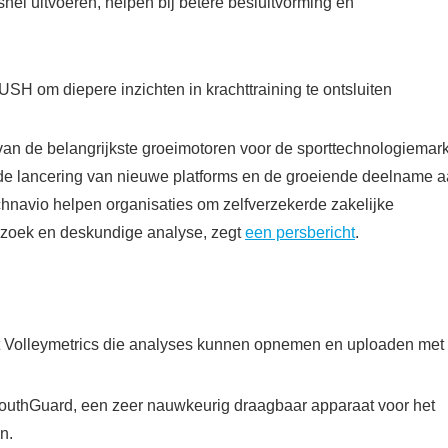
snel uitvoeren, helpen bij betere besluitvorming en
H om diepere inzichten in krachttraining te ontsluiten
 van de belangrijkste groeimotoren voor de sporttechnologiemark
 de lancering van nieuwe platforms en de groeiende deelname 
hnavio helpen organisaties om zelfverzekerde zakelijke
rzoek en deskundige analyse, zegt
een persbericht
.
dt Volleymetrics die analyses kunnen opnemen en uploaden met
outhGuard, een zeer nauwkeurig draagbaar apparaat voor het
n.