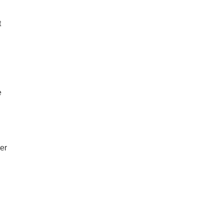
t
e
er