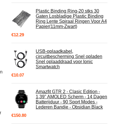
Plastic Binding Ring-20 stks 30
Gaten Losbladige Plastic Binding
Ring Lente Spiraal Ringen Voor A4
Papier(11mm-Zwart)
€
12.29
USB-oplaadkabel,
circuitbescherming Snel opladen
Snel oplaaddraad voor Ionic
Smartwatch
an
€
10.07
Amazfit GTR 2 - Clasic Edition -
1,39" AMOLED Scherm - 14 Dagen
Batterijduur - 90 Sport Modes -
Lederen Bandje - Obsidian Black
r
€
150.80