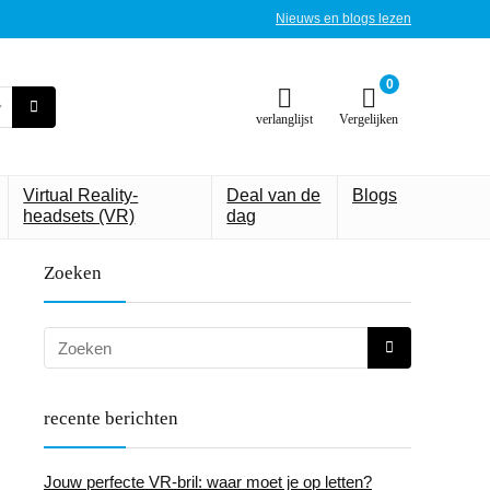
Nieuws en blogs lezen
0
verlanglijst
Vergelijken
Virtual Reality-
Deal van de
Blogs
headsets (VR)
dag
Zoeken
recente berichten
Jouw perfecte VR-bril: waar moet je op letten?