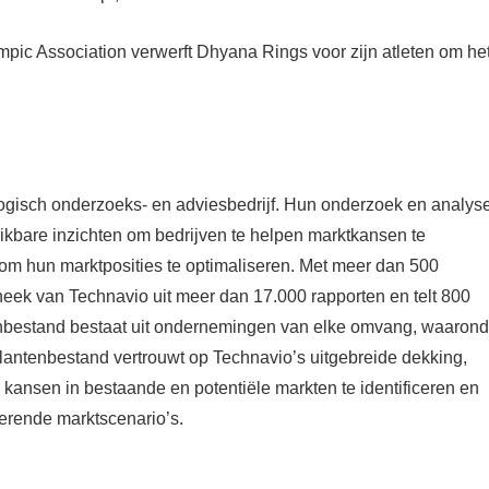
mpic Association verwerft Dhyana Rings voor zijn atleten om he
gisch onderzoeks- en adviesbedrijf. Hun onderzoek en analys
ikbare inzichten om bedrijven te helpen marktkansen te
n om hun marktposities te optimaliseren. Met meer dan 500
theek van Technavio uit meer dan 17.000 rapporten en telt 800
enbestand bestaat uit ondernemingen van elke omvang, waarond
lantenbestand vertrouwt op Technavio’s uitgebreide dekking,
kansen in bestaande en potentiële markten te identificeren en
erende marktscenario’s.