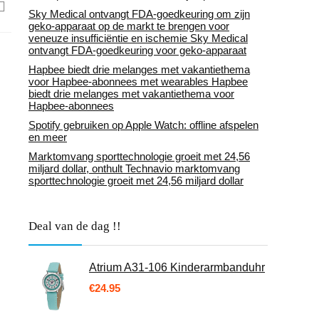
Sky Medical ontvangt FDA-goedkeuring om zijn
geko-apparaat op de markt te brengen voor
veneuze insufficiëntie en ischemie Sky Medical
ontvangt FDA-goedkeuring voor geko-apparaat
Hapbee biedt drie melanges met vakantiethema
voor Hapbee-abonnees met wearables Hapbee
biedt drie melanges met vakantiethema voor
Hapbee-abonnees
Spotify gebruiken op Apple Watch: offline afspelen
en meer
Marktomvang sporttechnologie groeit met 24,56
miljard dollar, onthult Technavio marktomvang
sporttechnologie groeit met 24,56 miljard dollar
Deal van de dag !!
Atrium A31-106 Kinderarmbanduhr
€
24.95