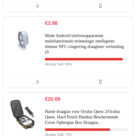
0
€
3.98
Mode Android-telefoonapparatuur
multifunctionele technologie intelligente
slimme NFC-vingerring draagbare verbinding
(9…
Already Sold: 94%
0
€
20.69
Harde draagtas voor Oculus Quest 2/Oculus
Quest, Hard Pouch Handtas Beschermende
Cover Opbergtas Box Draagtas…
Already Sold: 79%