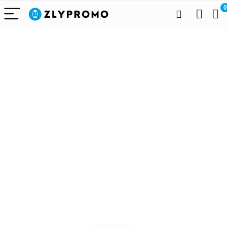
0
Alleen het
beste voor
draagbare
technologie
We vinden elke dag de
beste deals op Amazon