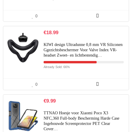
0
€
18.99
KIWI design Ultradunne 0,8 mm VR Siliconen
Ggezichtsbeschermer Voor Valve Index VR-
headset Zweet- en lichtbestendig…
Already Sold: 66%
0
€
9.99
TTNAO Hoesje voor Xiaomi Poco X3
NFC,360 Full-body Bescherming Harde Case
Ingebouwde Screenprotector PET Clear
Cover…