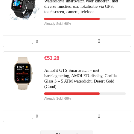
Waterdichte smartwatch voor kinderen; met
diverse functies; o.a. lokalisatie via GPS,
touchscreen, camera, telefoon…
Already Sold: 68%
0
€
53.28
Amazfit GTS Smartwatch – met
hartslagmeting, AMOLED-display, Gorilla
Glass 3 – 5 ATM waterdicht, Desert Gold
(Goud)
Already Sold: 68%
0