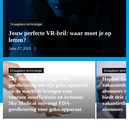
Draagbare technologie
Jouw perfecte VR-bril: waar moet je op
letten?
June 27, 2025
Draagbare technologie
Draagbare techno
Sky Medical ontvangt FDA-
Hapbee bied
goedkeuring om zijn geko-apparaat
vakantieth
op de markt te brengen voor
abonnees m
veneuze insufficiëntie en ischemie
biedt drie 
Sky Medical ontvangt FDA-
vakantieth
goedkeuring voor geko-apparaat
abonnees