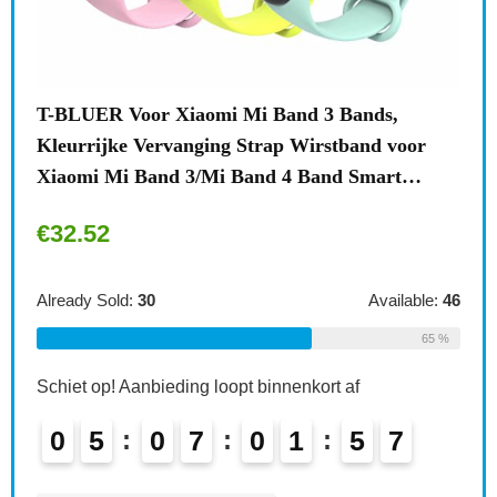
T-BLUER Voor Xiaomi Mi Band 3 Bands,
Kleurrijke Vervanging Strap Wirstband voor
Xiaomi Mi Band 3/Mi Band 4 Band Smart…
s
€
32.52
Already Sold:
30
Available:
46
UGR
Don
65 %
le:
41
11/
Schiet op! Aanbieding loopt binnenkort af
66 %
€
1
0
5
0
7
0
1
5
6
7