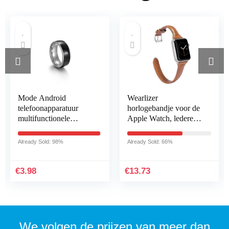
Mode Android
Wearlizer
telefoonapparatuur
horlogebandje voor de
multifunctionele
Apple Watch, lederen
technologie intelligente
armband, echt leer,
slimme NFC-
slank ontwerp, voor de
Already Sold: 98%
Already Sold: 66%
vingerring draagbare
iWatch, vervangend…
verbinding (7…
€
3.98
€
13.73
We volgen de prijzen van meer dan