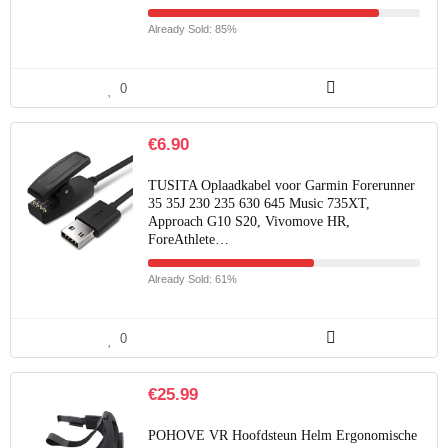
Already Sold: 85%
0
€
6.90
TUSITA Oplaadkabel voor Garmin Forerunner
35 35J 230 235 630 645 Music 735XT,
Approach G10 S20, Vivomove HR,
ForeAthlete…
Already Sold: 61%
0
€
25.99
POHOVE VR Hoofdsteun Helm Ergonomische