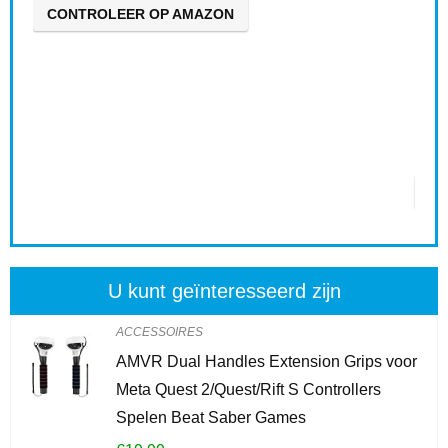
Alre
CONTROLEER OP AMAZON
Schi
0
CO
U kunt geïnteresseerd zijn
ACCESSOIRES
AMVR Dual Handles Extension Grips voor
Meta Quest 2/Quest/Rift S Controllers
Spelen Beat Saber Games