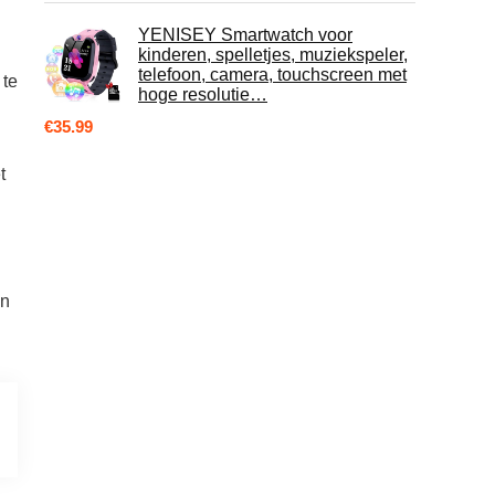
YENISEY Smartwatch voor
kinderen, spelletjes, muziekspeler,
telefoon, camera, touchscreen met
 te
hoge resolutie…
€
35.99
t
an