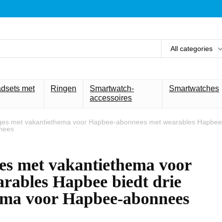
All categories
adsets met
Ringen
Smartwatch-
Smartwatches
accessoires
nges met vakantiethema voor Hapbee-abonnees met wearables Hapbee
nnees
es met vakantiethema voor
rables Hapbee biedt drie
ema voor Hapbee-abonnees