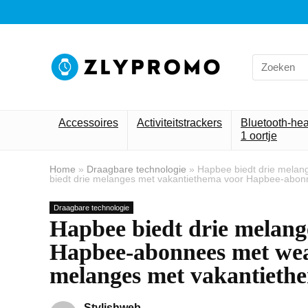
Search
for:
Accessoires
Activiteitstrackers
Bluetooth-he
1 oortje
Home
»
Draagbare technologie
»
Hapbee biedt drie mela
biedt drie melanges met vakantiethema voor Hapbee-abo
Draagbare technologie
Hapbee biedt drie melang
Hapbee-abonnees met wea
melanges met vakantieth
Stylishweb