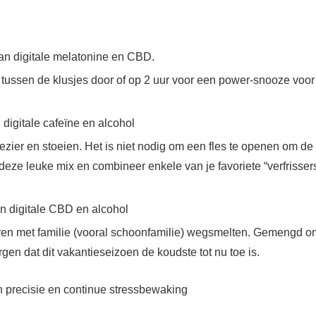
an digitale melatonine en CBD.
e tussen de klusjes door of op 2 uur voor een power-snooze voor
igitale cafeïne en alcohol
zier en stoeien. Het is niet nodig om een ​​fles te openen om de
deze leuke mix en combineer enkele van je favoriete “verfrisser
n digitale CBD en alcohol
uren met familie (vooral schoonfamilie) wegsmelten. Gemengd o
orgen dat dit vakantieseizoen de koudste tot nu toe is.
recisie en continue stressbewaking