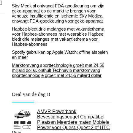
Sky Medical ontvangt FDA-goedkeuring om zijn
geko-apparaat op de markt te brengen voor
veneuze insufficiëntie en ischemie Sky Medical
ontvangt FDA-goedkeuring voor geko-apparaat
Hapbee biedt drie melanges met vakantiethema
voor Hapbee-abonnees met wearables Hapbee
biedt drie melanges met vakantiethema voor
Hapbee-abonnees
Spotify gebruiken op Apple Watch: offline afspelen
en meer
Marktomvang sporttechnologie groeit met 24,56
miljard dollar, onthult Technavio marktomvang
sporttechnologie groeit met 24,56 miljard dollar
Deal van de dag !!
AMVR Powerbank
Bevestigingsbeugel Compatibel
Plaatsen Meerdere maten Mobiele
Power voor Quest, Quest 2 of HTC
Vive…