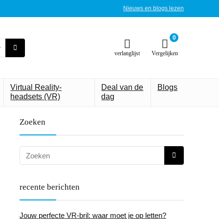
Nieuws en blogs lezen
0
verlanglijst
Vergelijken
Virtual Reality-
Deal van de
Blogs
headsets (VR)
dag
Zoeken
recente berichten
Jouw perfecte VR-bril: waar moet je op letten?