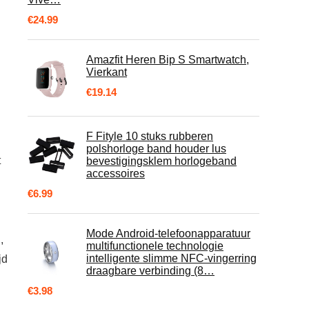
€
24.99
Amazfit Heren Bip S Smartwatch,
Vierkant
€
19.14
F Fityle 10 stuks rubberen
polshorloge band houder lus
t
bevestigingsklem horlogeband
accessoires
€
6.99
Mode Android-telefoonapparatuur
,
multifunctionele technologie
intelligente slimme NFC-vingerring
jd
draagbare verbinding (8…
€
3.98