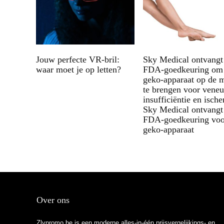
Jouw perfecte VR-bril:
Sky Medical ontvangt
waar moet je op letten?
FDA-goedkeuring om 
geko-apparaat op de 
te brengen voor vene
insufficiëntie en isch
Sky Medical ontvangt
FDA-goedkeuring voo
geko-apparaat
Over ons
Zlypromo.be is een moderne alles-in-één prijsvergelijkings- en