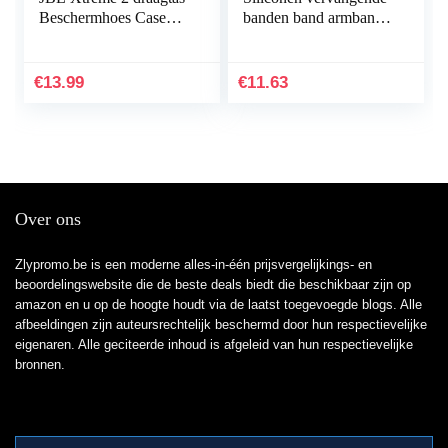
Beschermhoes Case
banden band armband
Accessoires voor JBL
armband armband voor
Xtreme 2 luidsprekers
Fitbit Charge HR Band
& oplader
accessoires groot
€
13.99
€
11.63
(niet…
Over ons
Zlypromo.be is een moderne alles-in-één prijsvergelijkings- en
beoordelingswebsite die de beste deals biedt die beschikbaar zijn op
amazon en u op de hoogte houdt via de laatst toegevoegde blogs. Alle
afbeeldingen zijn auteursrechtelijk beschermd door hun respectievelijke
eigenaren. Alle geciteerde inhoud is afgeleid van hun respectievelijke
bronnen.