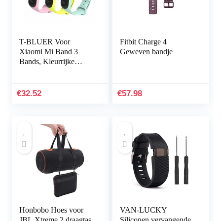
T-BLUER Voor
Fitbit Charge 4
Xiaomi Mi Band 3
Geweven bandje
Bands, Kleurrijke
Vervanging Strap
Wirstband voor Xiaomi
Mi Band 3/Mi Band 4
€
32.52
€
57.98
Band Smart…
Honbobo Hoes voor
VAN-LUCKY
JBL Xtreme 2 draagtas
Siliconen vervangende