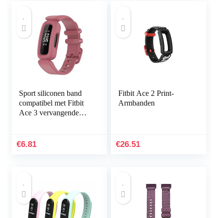
Sport siliconen band
Fitbit Ace 2 Print-
compatibel met Fitbit
Armbanden
Ace 3 vervangende
banden voor kinderen,
zweetbestendige
horlogearmband…
€
6.81
€
26.51