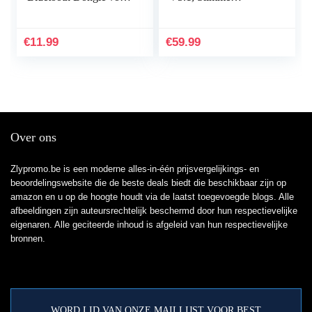
PC ondersteuning
knopbediening,
Windows 11/10/8.1/7,
Qualcomm QCC3034
Compatibel met
aptX HD-audio, 5 uur
€
11.99
€
59.99
PS5/PS4 Pro…
afspeeltijd…
Over ons
Zlypromo.be is een moderne alles-in-één prijsvergelijkings- en
beoordelingswebsite die de beste deals biedt die beschikbaar zijn op
amazon en u op de hoogte houdt via de laatst toegevoegde blogs. Alle
afbeeldingen zijn auteursrechtelijk beschermd door hun respectievelijke
eigenaren. Alle geciteerde inhoud is afgeleid van hun respectievelijke
bronnen.
WORD LID VAN ONZE MAILLIJST VOOR BEST