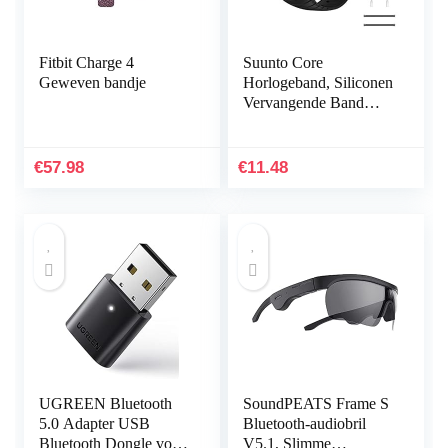
Fitbit Charge 4
Suunto Core
Geweven bandje
Horlogeband, Siliconen
Vervangende Band
Sportband voor Suunto
Core, Verstelbare
Horlogeband
€
57.98
€
11.48
UGREEN Bluetooth
SoundPEATS Frame S
5.0 Adapter USB
Bluetooth-audiobril
Bluetooth Dongle voor
V5.1, Slimme