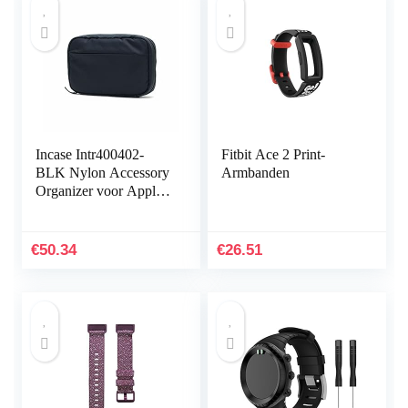
Incase Intr400402-
Fitbit Ace 2 Print-
BLK Nylon Accessory
Armbanden
Organizer voor Apple
iPhone, Watch,
opladers en accessoires,
zwart [sorteren en…
€
50.34
€
26.51