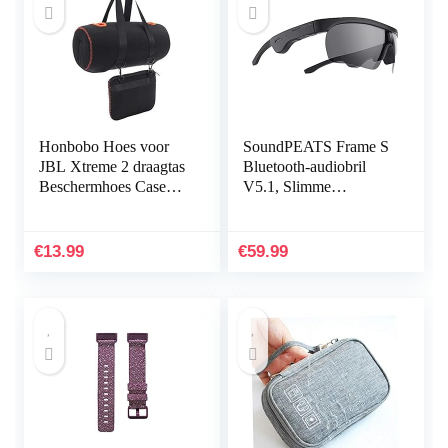
Honbobo Hoes voor
SoundPEATS Frame S
JBL Xtreme 2 draagtas
Bluetooth-audiobril
Beschermhoes Case
V5.1, Slimme
Accessoires voor JBL
knopbediening,
Xtreme 2 luidsprekers
Qualcomm QCC3034
& oplader
aptX HD-audio, 5 uur
€
13.99
€
59.99
afspeeltijd…