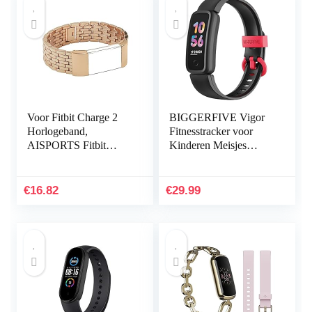
Voor Fitbit Charge 2
BIGGERFIVE Vigor
Horlogeband,
Fitnesstracker voor
AISPORTS Fitbit
Kinderen Meisjes
Charge 2 Band RVS
Jongens Tieners,
Smart Horloge
Activiteitstracker,
Verstelbare
Stappenteller,
€
16.82
€
29.99
Vervangende Bands
Hartslagmeter…
met…