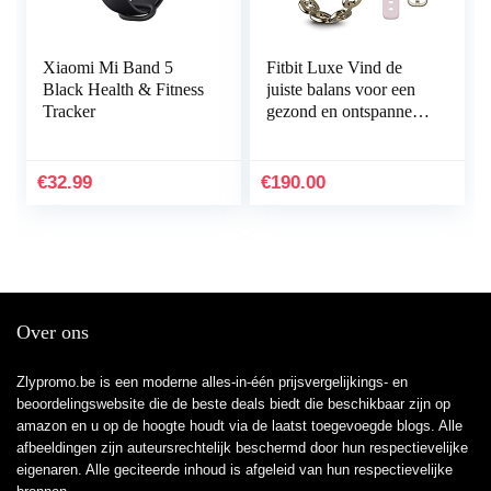
Xiaomi Mi Band 5
Fitbit Luxe Vind de
Black Health & Fitness
juiste balans voor een
Tracker
gezond en ontspannen
leven met
€
32.99
€
190.00
Over ons
Zlypromo.be is een moderne alles-in-één prijsvergelijkings- en
beoordelingswebsite die de beste deals biedt die beschikbaar zijn op
amazon en u op de hoogte houdt via de laatst toegevoegde blogs. Alle
afbeeldingen zijn auteursrechtelijk beschermd door hun respectievelijke
eigenaren. Alle geciteerde inhoud is afgeleid van hun respectievelijke