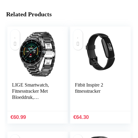
Related Products
LIGE Smartwatch,
Fitbit Inspire 2
Fitnesstracker Met
fitnesstracker
Bloeddruk,
Hartslagmeter, 1,3 Inch
Volledig Touchscreen,
IP67 Waterdichte
€
60.99
€
64.30
Smartwatch…