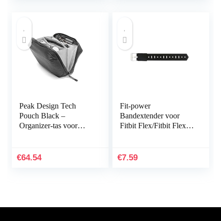
Peak Design Tech
Fit-power
Pouch Black –
Bandextender voor
Organizer-tas voor
Fitbit Flex/Fitbit Flex
smartphones, kabels
2/Fitbit Alta/Alta HR,
enz. (zwart)
met bevestigingsring,
voor grotere polsen
€
64.54
€
7.59
of…