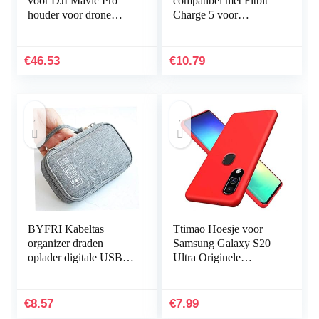
voor DJI Mavic Pro
compatibel met Fitbit
houder voor drone
Charge 5 voor
handheld
vrouwen mannen,
Hijiawee verstelbare
elastische elastische
€
46.53
€
10.79
nylon…
BYFRI Kabeltas
Ttimao Hoesje voor
organizer draden
Samsung Galaxy S20
oplader digitale USB
Ultra Originele
gadget draagbare
Vloeibare Siliconen
elektronische
Cover+1*Screen
hoofdtelefoondoos
Protector Shock
€
8.57
€
7.99
ritssluiting…
Proof…