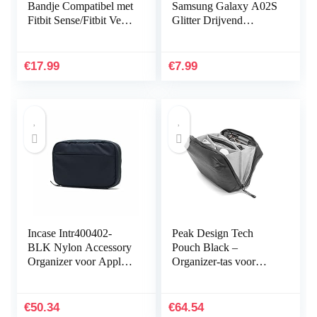
Bandje Compatibel met
Samsung Galaxy A02S
Fitbit Sense/Fitbit Versa
Glitter Drijvend
3, Vervangende
Vloeibaar Drijfzand
Lederen Band
Telefoonhoes
Compatibel met Fitbit
Transparant Zacht
€
17.99
€
7.99
Sense…
Siliconen TPU…
Incase Intr400402-
Peak Design Tech
BLK Nylon Accessory
Pouch Black –
Organizer voor Apple
Organizer-tas voor
iPhone, Watch,
smartphones, kabels
opladers en accessoires,
enz. (zwart)
zwart [sorteren en…
€
50.34
€
64.54