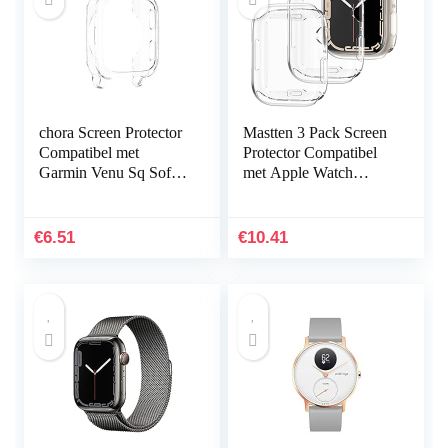
chora Screen Protector
Mastten 3 Pack Screen
Compatibel met
Protector Compatibel
Garmin Venu Sq Soft
met Apple Watch
TPU Bumper Volledige
Series 7 41mm Case,
Rond Anti-Kras
Allround Zachte TPU
Beschermende Cover
Scherm…
€
6.51
€
10.41
voor…