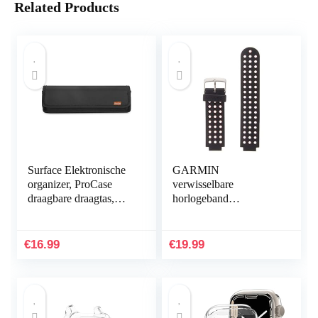
Related Products
Surface Elektronische
GARMIN
organizer, ProCase
verwisselbare
draagbare draagtas,
horlogeband
stootvaste reis-
Forerunner 220,
opbergtas accessoiretas
Zwart/Rood
voor Microsoft…
€
16.99
€
19.99