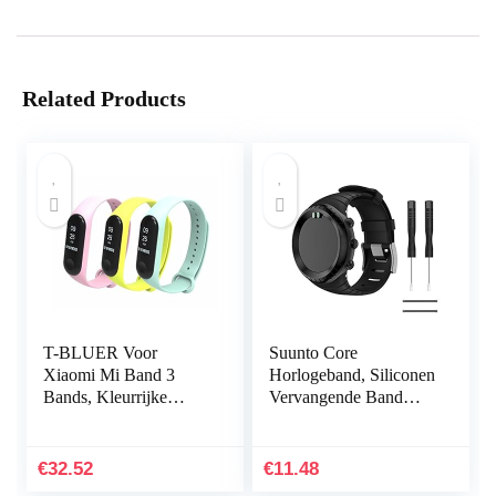
Related Products
T-BLUER Voor
Suunto Core
Xiaomi Mi Band 3
Horlogeband, Siliconen
Bands, Kleurrijke
Vervangende Band
Vervanging Strap
Sportband voor Suunto
Wirstband voor Xiaomi
Core, Verstelbare
Mi Band 3/Mi Band 4
Horlogeband
€
32.52
€
11.48
Band Smart…