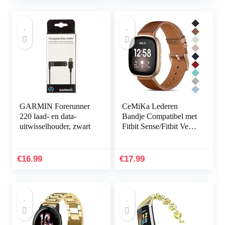
GARMIN Forerunner
CeMiKa Lederen
220 laad- en data-
Bandje Compatibel met
uitwisselhouder, zwart
Fitbit Sense/Fitbit Versa
3, Vervangende
Lederen Band
Compatibel met Fitbit
€
16.99
€
17.99
Sense…