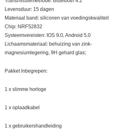
Transmissiemethode:
Bluetooth 4.2
Levensduur:
15 dagen
Materiaal band:
siliconen van voedingskwaliteit
Chip:
NRF52832
Systeemvereisten:
IOS 9.0, Android 5.0
Lichaamsmateriaal:
behuizing van zink-
magnesiumlegering, 9H gehard glas;
Pakket Inbegrepen:
1 x slimme horloge
1 x oplaadkabel
1 x gebruikershandleiding