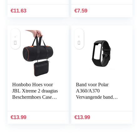
Fitbit Charge HR Band
met bevestigingsring,
accessoires groot
voor grotere polsen
€
11.63
€
7.59
(niet…
of…
Honbobo Hoes voor
Band voor Polar
JBL Xtreme 2 draagtas
A360/A370
Beschermhoes Case
Vervangende band
Accessoires voor JBL
Compatibel met Polar
Xtreme 2 luidsprekers
A360/A370
& oplader
Vervangende band
€
13.99
€
13.99
Siliconen
sporthorlogeband…