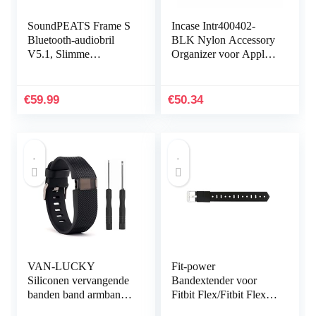
SoundPEATS Frame S
Incase Intr400402-
Bluetooth-audiobril
BLK Nylon Accessory
V5.1, Slimme
Organizer voor Apple
knopbediening,
iPhone, Watch,
Qualcomm QCC3034
opladers en accessoires,
aptX HD-audio, 5 uur
zwart [sorteren en…
€
59.99
€
50.34
afspeeltijd…
VAN-LUCKY
Fit-power
Siliconen vervangende
Bandextender voor
banden band armband
Fitbit Flex/Fitbit Flex
armband armband voor
2/Fitbit Alta/Alta HR,