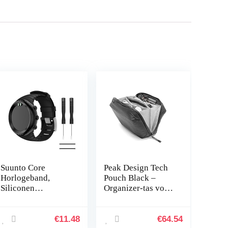
Suunto Core
Peak Design Tech
Horlogeband,
Pouch Black –
Siliconen
Organizer-tas voor
Vervangende Band
smartphones,
Sportband voor
kabels enz. (zwart)
Suunto Core,
€
11.48
€
64.54