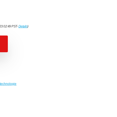
023 02:49 PST-
Details
)
technologie