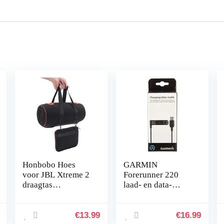
Honbobo Hoes
GARMIN
voor JBL Xtreme 2
Forerunner 220
draagtas
laad- en data-
Beschermhoes
uitwisselhouder,
Case Accessoires
zwart
voor JBL Xtreme 2
€
13.99
€
16.99