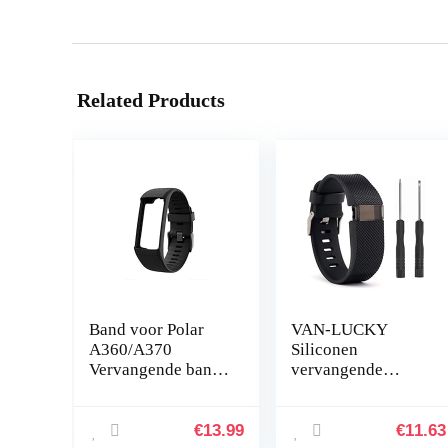
Related Products
Band voor Polar
VAN-LUCKY
A360/A370
Siliconen
Vervangende band
vervangende
Compatibel met
banden band
Polar A360/A370
armband armband
Vervangende band
armband voor
€
13.99
€
11.63