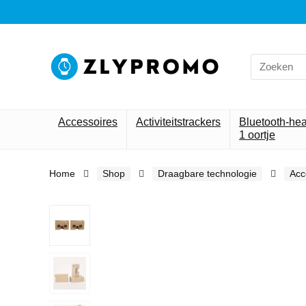
Search
for:
Accessoires
Activiteitstrackers
Bluetooth-he
1 oortje
Home
Shop
Draagbare technologie
Acc