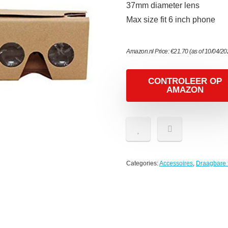
37mm diameter lens
Max size fit 6 inch phone
Amazon.nl Price:
€
21.70
(as of 10/04/2
CONTROLEER OP
AMAZON
Categories:
Accessoires
,
Draagbare 