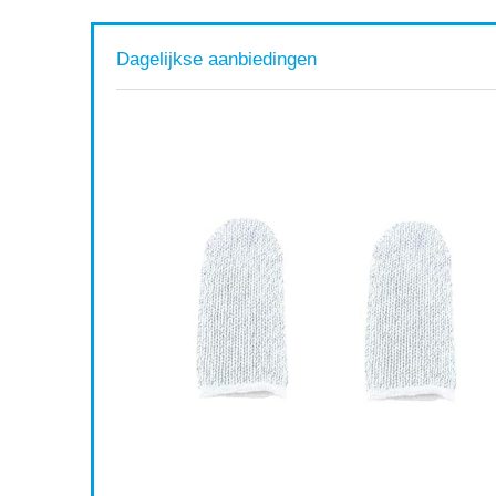
Dagelijkse aanbiedingen
laxy Note
oes met
 Zachte
Available:
16
75 %
ort af