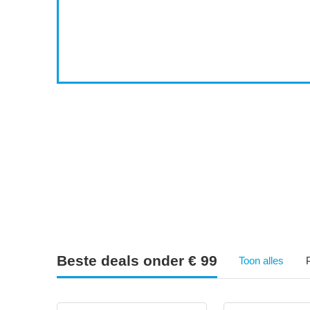
0
7
8
Beste deals onder € 99
Toon alles