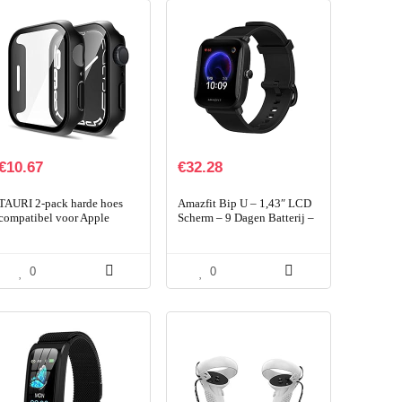
€
10.67
€
32.28
TAURI 2-pack harde hoes
Amazfit Bip U – 1,43″ LCD
compatibel voor Apple
Scherm – 9 Dagen Batterij –
Watch Series 7/8 45 mm
60+ Sport Modes – Black
ingebouwde 9H gehard glas
schermbeschermer, [Touch…
0
0