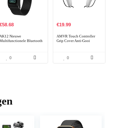
€
58.68
€
19.99
AK12 Nieuwe
AMVR Touch Controller
Multifunctionele Bluetooth
Grip Cover Anti-Gooi
Waterdicht Informatie
Handvat Beschermende
Herinnering Hartslag
Mouw Accessoires voor
Fysiologische Cyclus
Quest 2 met Verstelbare
0
0
Monitoren Van…
Pols…
gen