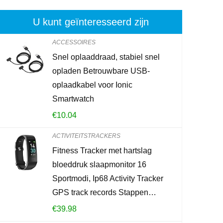
U kunt geïnteresseerd zijn
ACCESSOIRES
Snel oplaaddraad, stabiel snel
Wandmontage
opladen Betrouwbare USB-
Opladen Org
oplaadkabel voor Ionic
Opbergdoos 
Smartwatch
Telefoon Pl
€
10.04
€
14.65
ACTIVITEITSTRACKERS
Fitness Tracker met hartslag
Already Sold:
2
bloeddruk slaapmonitor 16
Sportmodi, Ip68 Activity Tracker
GPS track records Stappen…
Schiet op! Aan
€
39.98