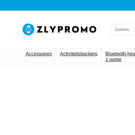
Accessoires
Activiteitstrackers
Bluetooth-he
1 oortje
Alleen h