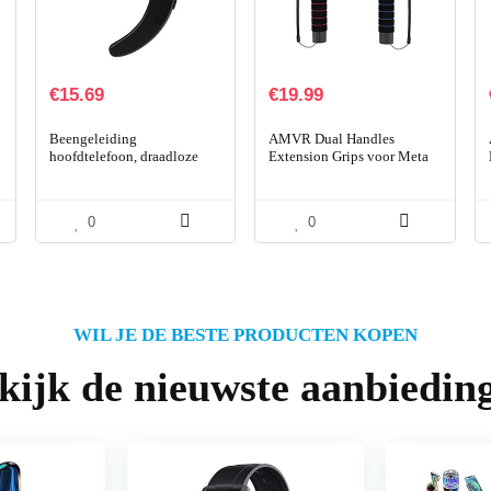
€
15.69
€
19.99
–
Beengeleiding
AMVR Dual Handles
hoofdtelefoon, draadloze
Extension Grips voor Meta
beengeleiding Bluetooth 4.2
Quest 2/Quest/Rift S
Audio Beengeleiding
Controllers Spelen Beat
Headset met microfoon voor
Saber Games
0
0
iPhone…
WIL JE DE BESTE PRODUCTEN KOPEN
kijk de nieuwste aanbiedin