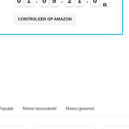
0
1
0
5
2
1
0
7
8
CONTROLEER OP AMAZON
Iets interessants gevonden
Populair
Meest beoordeeld
Meest gewenst