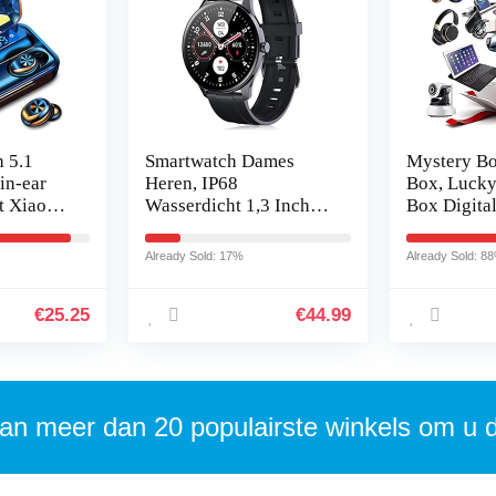
 5.1
Smartwatch Dames
Mystery B
in-ear
Heren, IP68
Box, Lucky
t Xiaomi
Wasserdicht 1,3 Inch
Box Digital
 Pro
Ronde Smart Watch,
verjaardag
play
Activiteitstracker met
er is een k
Already Sold: 17%
Already Sold: 8
dset…
Stappenteller…
openen…
€
25.25
€
44.99
an meer dan 20 populairste winkels om u 