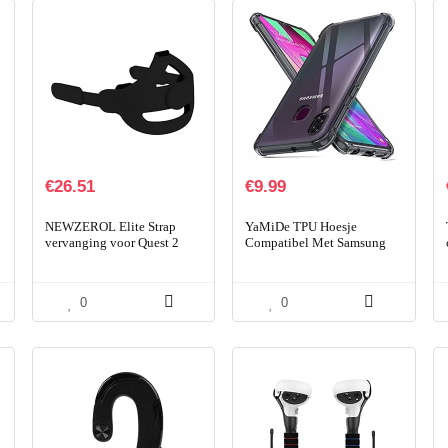
€
26.51
€
9.99
NEWZEROL Elite Strap
YaMiDe TPU Hoesje
vervanging voor Quest 2
Compatibel Met Samsung
accessoires, Head Strap
Galaxy A40 Hoesje, Met
[Geavanceerde
[Twee Scherm Beschermers],
ondersteuning]
Schokbestendige Bumper…
0
0
[Verstelbaar…