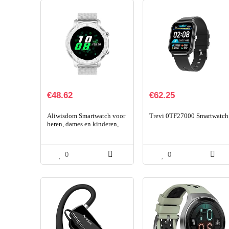
€
48.62
€
62.25
Aliwisdom Smartwatch voor
Trevi 0TF27000 Smartwatch
heren, dames en kinderen,
1,28 inch HD rond,
smartwatch, fitnesshorloge,
waterdicht…
0
0