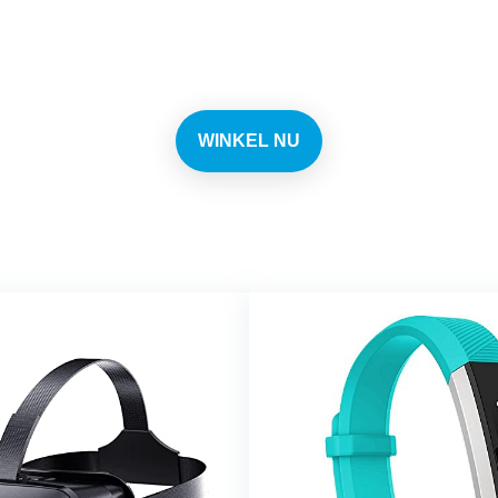
n elke dag de beste deals 
WINKEL NU