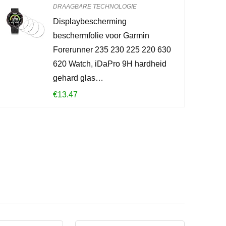
0
2
DRAAGBARE TECHNOLOGIE
Displaybescherming
CONTROLEE
beschermfolie voor Garmin
Forerunner 235 230 225 220 630
620 Watch, iDaPro 9H hardheid
gehard glas…
€
13.47
?