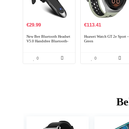
€
29.99
€
113.41
New Bee Bluetooth Headset
Huawei Watch GT 2e Sport 
V5.0 Handsfree Bluetooth-
Green
oortelefoon met 24 uur
gesprekstijd en meer 60
dagen stand-by met…
0
0
Be