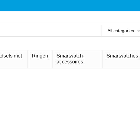
All categories
adsets met
Ringen
Smartwatch-
Smartwatches
accessoires
et beste voor 
technologie