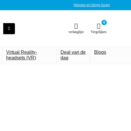
Nieuws en blogs lezen
0
verlanglijst
Vergelijken
Virtual Reality-
Deal van de
Blogs
headsets (VR)
dag
draagbare