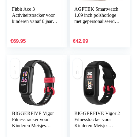
Fitbit Ace 3
AGPTEK Smartwatch,
Activiteitstracker voor
1,69 inch polshorloge
kinderen vanaf 6 jaar.
met gepersonaliseerd
Motiverende
scherm,
geanimeerde
muziekbediening,
wijzerplaten &
hartslag,
€
69.95
€
42.99
Batterijduur tot 8…
stappenteller…
BIGGERFIVE Vigor
BIGGERFIVE Vigor 2
Fitnesstracker voor
Fitnesstracker voor
Kinderen Meisjes
Kinderen Meisjes
Jongens Tieners,
Jongens vanaf 5-12