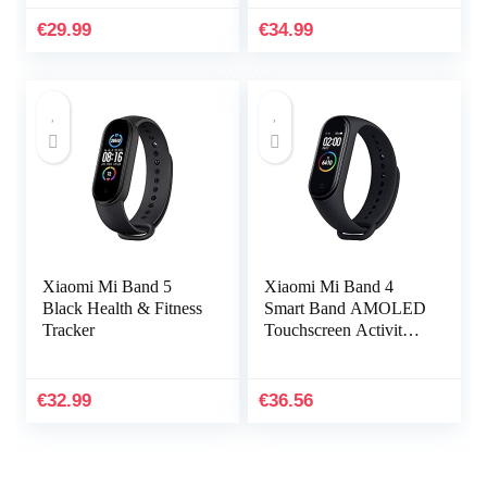
Activiteitstracker,
Jaa, Activiteitstracker,
Stappenteller,
Stappenteller…
€
29.99
€
34.99
Hartslagmeter…
Xiaomi Mi Band 5
Xiaomi Mi Band 4
Black Health & Fitness
Smart Band AMOLED
Tracker
Touchscreen Activity
Tracker
€
32.99
€
36.56