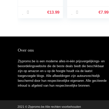
Compatibel met
Protector]
Polar A360/A370
Ultradunne Zachte
Vervangende band
TPU Siliconen
€
13.99
€
7.99
Siliconen
Shock Proof
sporthorlogeband
Bumperafdekking
…
…
Over ons
Zlypromo.be is een moderne alles-in-één prijsvergelijkings- en
beoordelingswebsite die de beste deals biedt die beschikbaar
zijn op amazon en u op de hoogte houdt via de laatst
toegevoegde blogs. Alle afbeeldingen zijn auteursrechtelijk
beschermd door hun respectievelijke eigenaren. Alle geciteerde
inhoud is afgeleid van hun respectievelijke bronnen.
2021 © Zlypromo.be Alle rechten voorbehouden