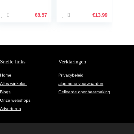
USB gadget
Beschermhoes
draagbare
Case Accessoires
elektronische
voor JBL Xtreme 2
€
8.57
€
13.99
hoofdtelefoondoos
luidsprekers &
ritssluiting…
oplader
Snelle links
Verklaringen
Home
Privacybeleid
Alles winkelen
algemene voorwaarden
Blogs
Gelieerde openbaarmaking
Onze webshops
Adverteren