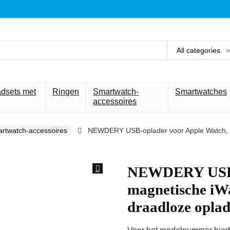
All categories
adsets met
Ringen
Smartwatch-
Smartwatches
accessoires
rtwatch-accessoires
NEWDERY USB-oplader voor Apple Watch, m
NEWDERY USB-o
magnetische iW
draadloze opla