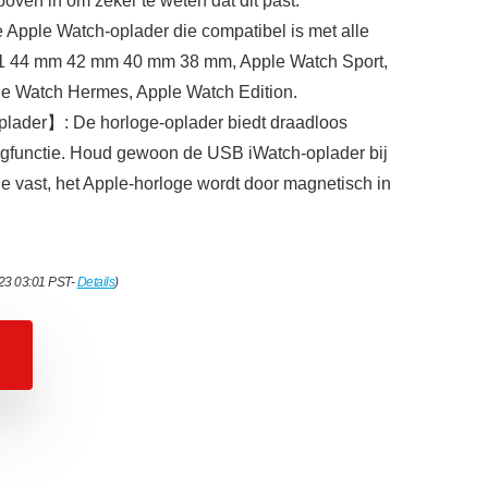
ven in om zeker te weten dat dit past.
 Apple Watch-oplader die compatibel is met alle
2/1 44 mm 42 mm 40 mm 38 mm, Apple Watch Sport,
le Watch Hermes, Apple Watch Edition.
lader】: De horloge-oplader biedt draadloos
gfunctie. Houd gewoon de USB iWatch-oplader bij
ge vast, het Apple-horloge wordt door magnetisch in
023 03:01 PST-
Details
)