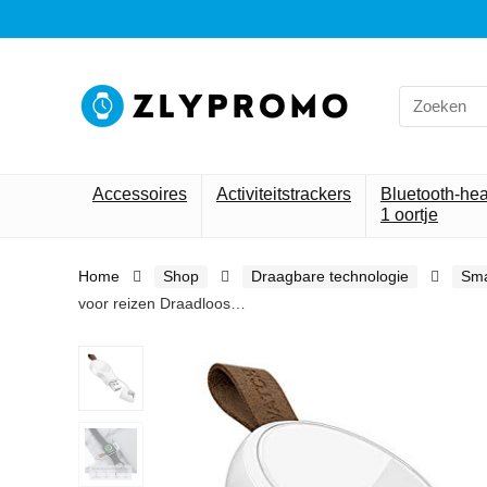
Search
for:
Accessoires
Activiteitstrackers
Bluetooth-he
1 oortje
Home
Shop
Draagbare technologie
Sma
voor reizen Draadloos…