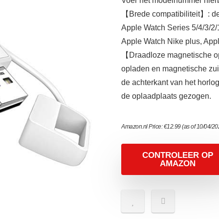
Voer het modelnummer hierbo
【Brede compatibiliteit】: de
Apple Watch Series 5/4/3/
Apple Watch Nike plus, App
【Draadloze magnetische op
opladen en magnetische zui
de achterkant van het horlo
de oplaadplaats gezogen.
Amazon.nl Price:
€
12.99
(as of 10/04/2
CONTROLEER OP
AMAZON