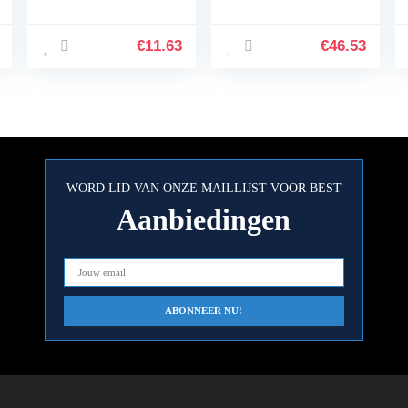
banden band
drone handheld
armband armband
armband voor
€
11.63
€
46.53
Fitbit Charge HR
Band accessoires
groot (niet…
WORD LID VAN ONZE MAILLIJST VOOR BEST
Aanbiedingen