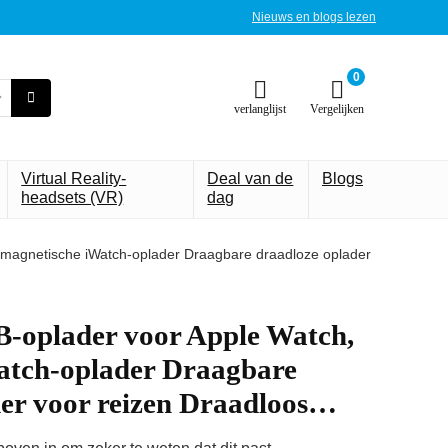
Nieuws en blogs lezen
0
verlanglijst
Vergelijken
Virtual Reality-
Deal van de
Blogs
headsets (VR)
dag
agnetische iWatch-oplader Draagbare draadloze oplader
plader voor Apple Watch,
atch-oplader Draagbare
der voor reizen Draadloos…