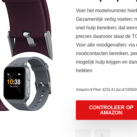
Voer het modelnummer hierbo
Gezamenlijk veilig voelen: m
snel hulp bereiken; dat wen
precies daarvoor staat de TC
Voor alle noodgevallen: via
noodcontacten bereiken, pe
mogelijk hulp krijgen en dan
hebben
Amazon.nl Price:
€
251.41
(as of 10/04/
CONTROLEER OP
AMAZON