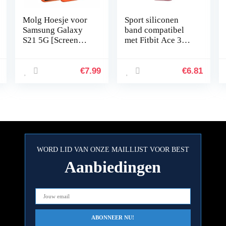
Molg Hoesje voor
Sport siliconen
Samsung Galaxy
band compatibel
S21 5G [Screen
met Fitbit Ace 3
Protector]
vervangende
Ultradunne Zachte
banden voor
TPU Siliconen
kinderen,
€
7.99
€
6.81
Shock Proof
zweetbestendige
Bumperafdekking
horlogearmband…
…
WORD LID VAN ONZE MAILLIJST VOOR BEST
Aanbiedingen