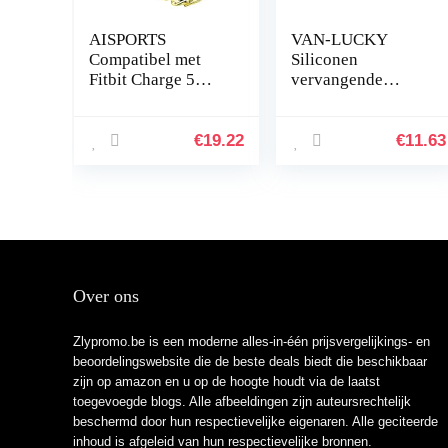
AISPORTS
VAN-LUCKY
Compatibel met
Siliconen
Fitbit Charge 5
vervangende
Strap voor dames,
banden band
slanke Crystal
armband armband
Bling Glitter
armband voor
€
19.22
€
11.63
Diamond
Fitbit Charge HR
Rhinestones
Band accessoires
sieraden…
groot (niet…
Over ons
Zlypromo.be is een moderne alles-in-één prijsvergelijkings- en
beoordelingswebsite die de beste deals biedt die beschikbaar
zijn op amazon en u op de hoogte houdt via de laatst
toegevoegde blogs. Alle afbeeldingen zijn auteursrechtelijk
beschermd door hun respectievelijke eigenaren. Alle geciteerde
inhoud is afgeleid van hun respectievelijke bronnen.