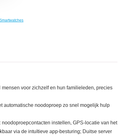
Smartwatches
l mensen voor zichzelf en hun familieleden, precies
et automatische noodoproep zo snel mogelijk hulp
: noodoproepcontacten instellen, GPS-locatie van het
baar via de intuïtieve app-besturing; Duitse server