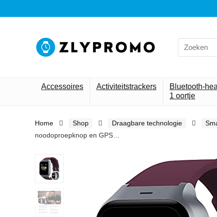
Search
for:
Accessoires
Activiteitstrackers
Bluetooth-he
1 oortje
Home
Shop
Draagbare technologie
Sma
noodoproepknop en GPS…