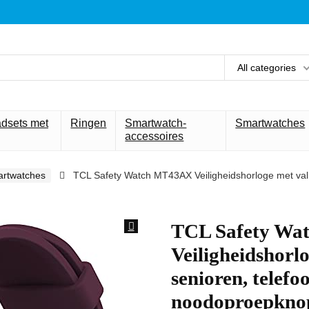
All categories
adsets met
Ringen
Smartwatch-
Smartwatches
accessoires
rtwatches
TCL Safety Watch MT43AX Veiligheidshorloge met val
TCL Safety W
Veiligheidshorl
senioren, telef
noodoproepkn