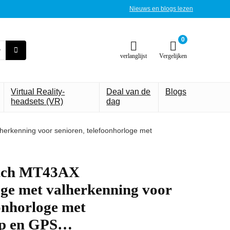
Nieuws en blogs lezen
0
verlanglijst
Vergelijken
Virtual Reality-
Deal van de
Blogs
headsets (VR)
dag
herkenning voor senioren, telefoonhorloge met
atch MT43AX
oge met valherkenning voor
oonhorloge met
op en GPS…