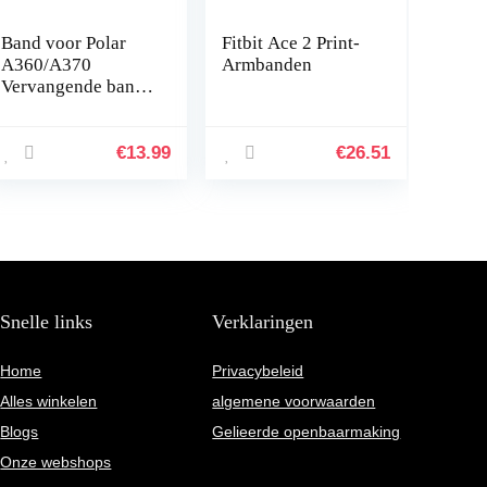
Band voor Polar
Fitbit Ace 2 Print-
A360/A370
Armbanden
Vervangende band
Compatibel met
Polar A360/A370
Vervangende band
€
13.99
€
26.51
Siliconen
sporthorlogeband
…
Snelle links
Verklaringen
Home
Privacybeleid
Alles winkelen
algemene voorwaarden
Blogs
Gelieerde openbaarmaking
Onze webshops