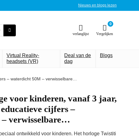
Nieuws en blogs lezen
0
verlanglijst
Vergelijken
Virtual Reality-
Deal van de
Blogs
headsets (VR)
dag
ijfers – waterdicht 50M – verwisselbare…
ge voor kinderen, vanaf 3 jaar,
educatieve cijfers –
 – verwisselbare…
eciaal ontwikkeld voor kinderen. Het horloge Twistiti