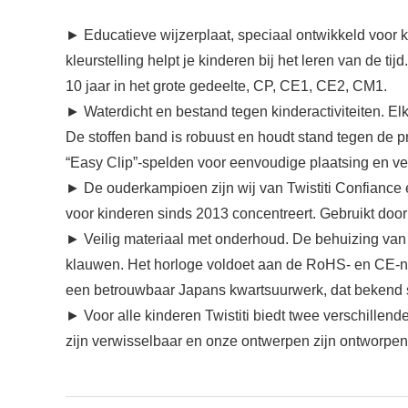
► Educatieve wijzerplaat, speciaal ontwikkeld voor k
kleurstelling helpt je kinderen bij het leren van de 
10 jaar in het grote gedeelte, CP, CE1, CE2, CM1.
► Waterdicht en bestand tegen kinderactiviteiten. Elk
De stoffen band is robuust en houdt stand tegen de p
“Easy Clip”-spelden voor eenvoudige plaatsing en ver
► De ouderkampioen zijn wij van Twistiti Confiance e
voor kinderen sinds 2013 concentreert. Gebruikt door 
► Veilig materiaal met onderhoud. De behuizing van het
klauwen. Het horloge voldoet aan de RoHS- en CE-nor
een betrouwbaar Japans kwartsuurwerk, dat bekend st
► Voor alle kinderen Twistiti biedt twee verschillend
zijn verwisselbaar en onze ontwerpen zijn ontworpen vo