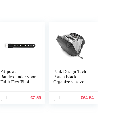
Fit-power
Peak Design Tech
Bandextender voor
Pouch Black –
Fitbit Flex/Fitbit
Organizer-tas voor
Flex 2/Fitbit
smartphones,
Alta/Alta HR, met
kabels enz. (zwart)
bevestigingsring,
€
7.59
€
64.54
voor grotere polsen
of…