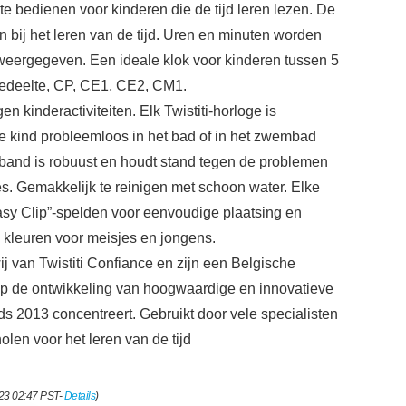
e bedienen voor kinderen die de tijd leren lezen. De
en bij het leren van de tijd. Uren en minuten worden
weergegeven. Een ideale klok voor kinderen tussen 5
 gedeelte, CP, CE1, CE2, CM1.
n kinderactiviteiten. Elk Twistiti-horloge is
je kind probleemloos in het bad of in het zwembad
 band is robuust en houdt stand tegen de problemen
es. Gemakkelijk te reinigen met schoon water. Elke
asy Clip”-spelden voor eenvoudige plaatsing en
e kleuren voor meisjes en jongens.
 van Twistiti Confiance en zijn een Belgische
d op de ontwikkeling van hoogwaardige en innovatieve
ds 2013 concentreert. Gebruikt door vele specialisten
olen voor het leren van de tijd
023 02:47 PST-
Details
)