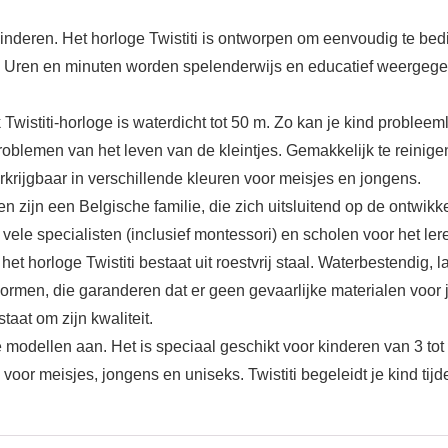
inderen. Het horloge Twistiti is ontworpen om eenvoudig te bedi
tijd. Uren en minuten worden spelenderwijs en educatief weergeg
 Twistiti-horloge is waterdicht tot 50 m. Zo kan je kind problee
roblemen van het leven van de kleintjes. Gemakkelijk te reinige
krijgbaar in verschillende kleuren voor meisjes en jongens.
n zijn een Belgische familie, die zich uitsluitend op de ontwi
vele specialisten (inclusief montessori) en scholen voor het lere
 horloge Twistiti bestaat uit roestvrij staal. Waterbestendig, l
men, die garanderen dat er geen gevaarlijke materialen voor je
aat om zijn kwaliteit.
e modellen aan. Het is speciaal geschikt voor kinderen van 3 tot
or meisjes, jongens en uniseks. Twistiti begeleidt je kind tijden