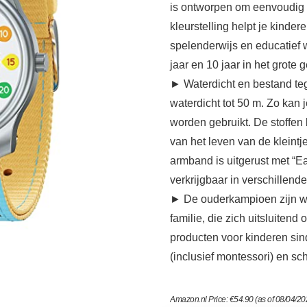
is ontworpen om eenvoudig t
kleurstelling helpt je kinder
spelenderwijs en educatief 
jaar en 10 jaar in het grote
► Waterdicht en bestand tege
waterdicht tot 50 m. Zo kan 
worden gebruikt. De stoffen
van het leven van de kleintj
armband is uitgerust met “E
verkrijgbaar in verschillend
► De ouderkampioen zijn wij
familie, die zich uitsluiten
producten voor kinderen sin
(inclusief montessori) en sch
Amazon.nl Price:
€
54.90
(as of 08/04/2