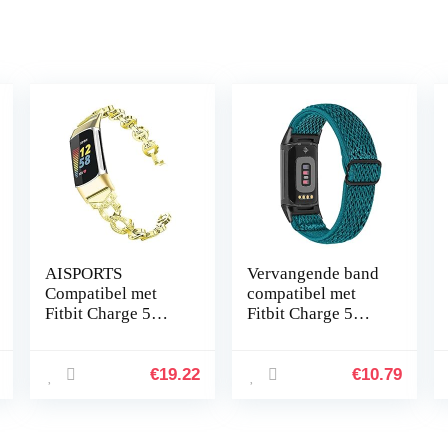
AISPORTS
Vervangende band
Compatibel met
compatibel met
Fitbit Charge 5
Fitbit Charge 5
Strap voor dames,
voor vrouwen
slanke Crystal
mannen, Hijiawee
Bling Glitter
verstelbare
€
19.22
€
10.79
Diamond
elastische
Rhinestones
elastische nylon…
sieraden…