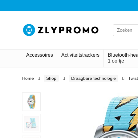
Search
for:
Accessoires
Activiteitstrackers
Bluetooth-he
1 oortje
Home
Shop
Draagbare technologie
Twist