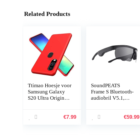
Related Products
Ttimao Hoesje voor
SoundPEATS
Samsung Galaxy
Frame S Bluetooth-
S20 Ultra Originele
audiobril V5.1,
Vloeibare
Slimme
Siliconen
knopbediening,
Cover+1*Screen
Qualcomm
€
7.99
€
59.99
Protector Shock
QCC3034 aptX
Proof…
HD-audio, 5 uur
afspeeltijd…