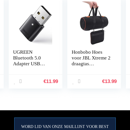
UGREEN
Honbobo Hoes
Bluetooth 5.0
voor JBL Xtreme 2
Adapter USB
draagtas
Bluetooth Dongle
Beschermhoes
voor PC
Case Accessoires
ondersteuning
voor JBL Xtreme 2
€
11.99
€
13.99
Windows
luidsprekers &
11/10/8.1/7,
oplader
Compatibel met
PS5/PS4 Pro…
WORD LID VAN ONZE MAILLIJST VOOR BEST