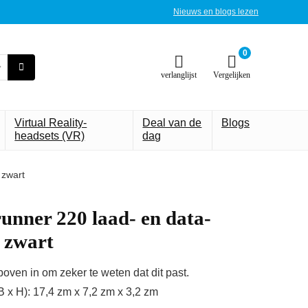
Nieuws en blogs lezen
0
verlanglijst
Vergelijken
Virtual Reality-
Deal van de
Blogs
headsets (VR)
dag
 zwart
ner 220 laad- en data-
, zwart
ven in om zeker te weten dat dit past.
B x H): 17,4 zm x 7,2 zm x 3,2 zm