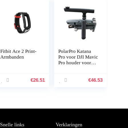
Fitbit Ace 2 Print-
PolarPro Katana
Armbanden
Pro voor DJI Mavic
Pro houder voor
drone handheld
€
26.51
€
46.53
Snelle links
Verklaringen