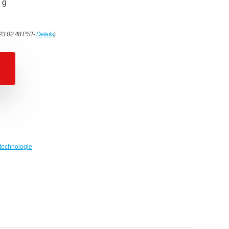
 g
023 02:48 PST-
Details
)
technologie