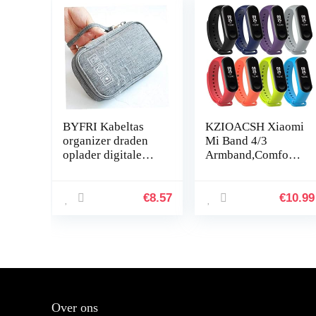
BYFRI Kabeltas
KZIOACSH Xiaomi
organizer draden
Mi Band 4/3
oplader digitale
Armband,Comforta
USB gadget
bele Multi Color
draagbare
Silicone
elektronische
Vervangende voor
€
8.57
€
10.99
hoofdtelefoondoos
Xiaomi Mi Band
ritssluiting…
4/3 Bandje –
Grijs，Zwarte，
Blauwe，Rode，
Oranje，Paarse，
Grasgroen，
Lichtblauw
Over ons