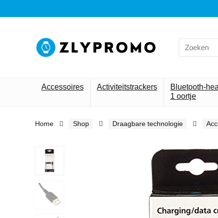
Search
for:
Accessoires
Activiteitstrackers
Bluetooth-he
1 oortje
Home
Shop
Draagbare technologie
Acc