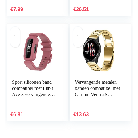
Cover+1*Screen
Protector Shock
€
7.99
€
26.51
Proof…
Sport siliconen band
Vervangende metalen
compatibel met Fitbit
banden compatibel met
Ace 3 vervangende
Garmin Venu 2S
banden voor kinderen,
Smartwatch, massief
zweetbestendige
roestvrij stalen
horlogearmband…
horlogeband bandjes
€
6.81
€
13.63
voor…