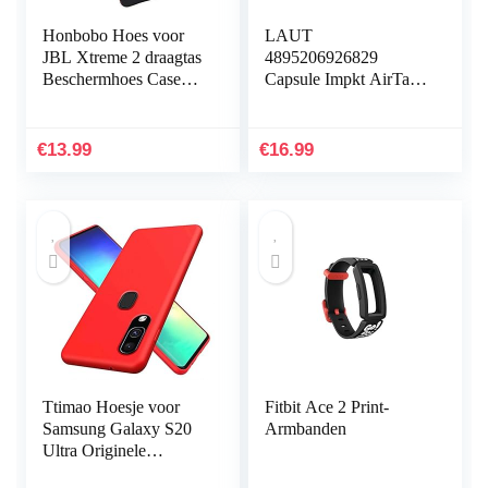
Honbobo Hoes voor
LAUT
JBL Xtreme 2 draagtas
4895206926829
Beschermhoes Case
Capsule Impkt AirTags
Accessoires voor JBL
Zwart
Xtreme 2 luidsprekers
& oplader
€
13.99
€
16.99
Ttimao Hoesje voor
Fitbit Ace 2 Print-
Samsung Galaxy S20
Armbanden
Ultra Originele
Vloeibare Siliconen