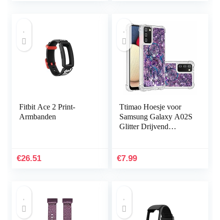
Fitbit Ace 2 Print-
Ttimao Hoesje voor
Armbanden
Samsung Galaxy A02S
Glitter Drijvend
Vloeibaar Drijfzand
Telefoonhoes
Transparant Zacht
€
26.51
€
7.99
Siliconen TPU…