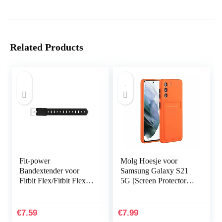
Related Products
Fit-power
Molg Hoesje voor
Bandextender voor
Samsung Galaxy S21
Fitbit Flex/Fitbit Flex
5G [Screen Protector]
2/Fitbit Alta/Alta HR,
Ultradunne Zachte
met bevestigingsring,
TPU Siliconen Shock
voor grotere polsen
Proof
€
7.59
€
7.99
of…
Bumperafdekking…