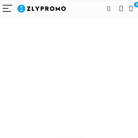
0
Alleen het
beste voor
draagbare
technologie
We vinden elke dag de
beste deals op Amazon