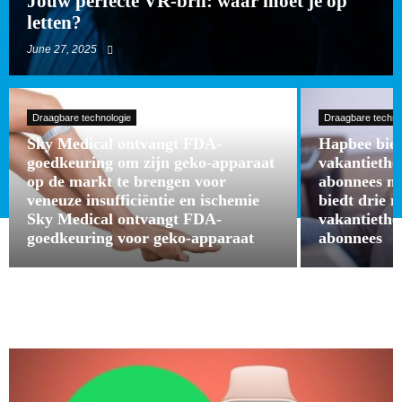
Jouw perfecte VR-bril: waar moet je op
letten?
June 27, 2025
Draagbare technologie
Draagbare techno
Sky Medical ontvangt FDA-
Hapbee bied
goedkeuring om zijn geko-apparaat
vakantieth
op de markt te brengen voor
abonnees m
veneuze insufficiëntie en ischemie
biedt drie 
Sky Medical ontvangt FDA-
vakantieth
goedkeuring voor geko-apparaat
abonnees