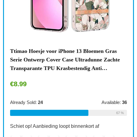
n
Ttimao Hoesje voor iPhone 13 Bloemen Gras
Surf
Serie Ontwerp Cover Case Ultradunne Zachte
draa
Transparante TPU Krasbestendig Anti…
acce
€
8.99
€
1
le:
31
Already Sold:
24
Available:
36
Alre
68 %
67 %
Schiet op! Aanbieding loopt binnenkort af
Schi