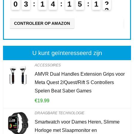
0
3
1
4
1
5
1
1
0
CONTROLEER OP AMAZON
CO
U kunt geïnteresseerd zijn
ACCESSOIRES
AMVR Dual Handles Extension Grips voor
Meta Quest 2/Quest/Rift S Controllers
Spelen Beat Saber Games
€
19.99
DRAAGBARE TECHNOLOGIE
Smartwatch voor Dames Heren, Slimme
Horloge met Slaapmonitor en