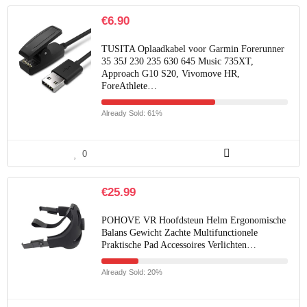
€
6.90
TUSITA Oplaadkabel voor Garmin Forerunner
35 35J 230 235 630 645 Music 735XT,
Approach G10 S20, Vivomove HR,
ForeAthlete…
Already Sold: 61%
0
€
25.99
POHOVE VR Hoofdsteun Helm Ergonomische
Balans Gewicht Zachte Multifunctionele
Praktische Pad Accessoires Verlichten…
Already Sold: 20%