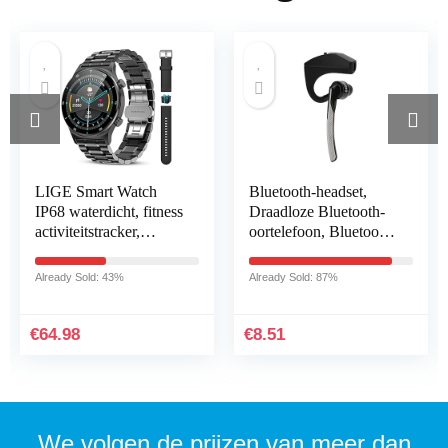
LIGE Smart Watch
Bluetooth-headset,
IP68 waterdicht, fitness
Draadloze Bluetooth-
activiteitstracker,
oortelefoon, Bluetooth
gezondheidsmonitor
4.1-headset Stereo HiFi
voor Android iOS
Draadloze Mono
Already Sold: 43%
Already Sold: 87%
mobiele telefoons…
Hoofdtelefoon…
€
64.98
€
8.51
We volgen de prijzen van meer dan