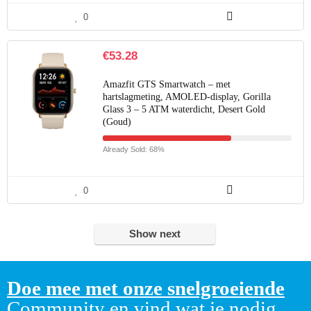
0
€
53.28
Amazfit GTS Smartwatch – met
hartslagmeting, AMOLED-display, Gorilla
Glass 3 – 5 ATM waterdicht, Desert Gold
(Goud)
Already Sold: 68%
0
Show next
Doe mee met onze snelgroeiende
Community en vind wat je nodig