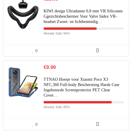
KIWI design Ultradunne 0,8 mm VR Siliconen
Ggezichtsbeschermer Voor Valve Index VR-
headset Zweet- en lichtbestendig…
Already Sold: 66%
0
€
9.99
TTNAO Hoesje voor Xiaomi Poco X3
NFC,360 Full-body Bescherming Harde Case
Ingebouwde Screenprotector PET Clear
Cover…
Already Sold: 85%
0