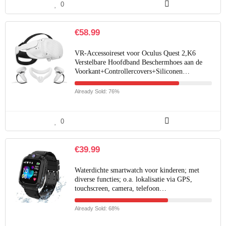
0
€
58.99
VR-Accessoireset voor Oculus Quest 2,K6
Verstelbare Hoofdband Beschermhoes aan de
Voorkant+Controllercovers+Siliconen…
Already Sold: 76%
0
€
39.99
Waterdichte smartwatch voor kinderen; met
diverse functies; o.a. lokalisatie via GPS,
touchscreen, camera, telefoon…
Already Sold: 68%