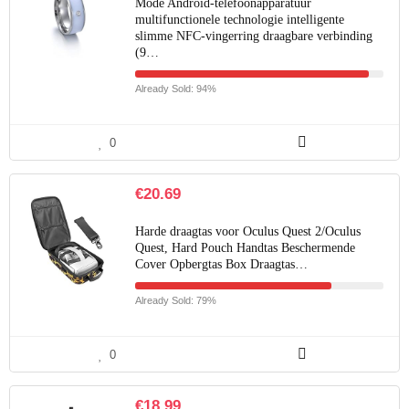
Mode Android-telefoonapparatuur
multifunctionele technologie intelligente
slimme NFC-vingerring draagbare verbinding
(9…
Already Sold: 94%
0
€
20.69
Harde draagtas voor Oculus Quest 2/Oculus
Quest, Hard Pouch Handtas Beschermende
Cover Opbergtas Box Draagtas…
Already Sold: 79%
0
€
18.99