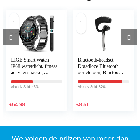
LIGE Smart Watch
Bluetooth-headset,
IP68 waterdicht, fitness
Draadloze Bluetooth-
activiteitstracker,
oortelefoon, Bluetooth
gezondheidsmonitor
4.1-headset Stereo HiFi
voor Android iOS
Draadloze Mono
Already Sold: 43%
Already Sold: 87%
mobiele telefoons…
Hoofdtelefoon…
€
64.98
€
8.51
We volgen de prijzen van meer dan