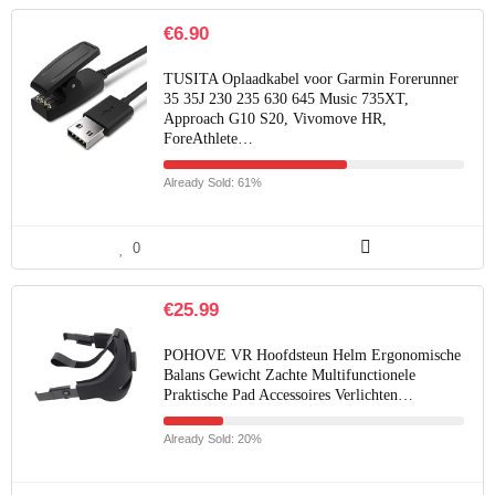
€
6.90
TUSITA Oplaadkabel voor Garmin Forerunner
35 35J 230 235 630 645 Music 735XT,
Approach G10 S20, Vivomove HR,
ForeAthlete…
Already Sold: 61%
0
€
25.99
POHOVE VR Hoofdsteun Helm Ergonomische
Balans Gewicht Zachte Multifunctionele
Praktische Pad Accessoires Verlichten…
Already Sold: 20%