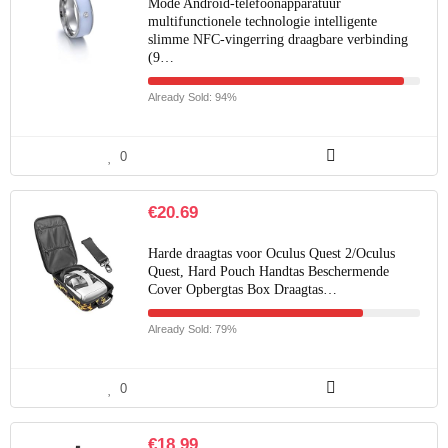
Mode Android-telefoonapparatuur
multifunctionele technologie intelligente
slimme NFC-vingerring draagbare verbinding
(9…
Already Sold: 94%
0
€
20.69
Harde draagtas voor Oculus Quest 2/Oculus
Quest, Hard Pouch Handtas Beschermende
Cover Opbergtas Box Draagtas…
Already Sold: 79%
0
€
18.99