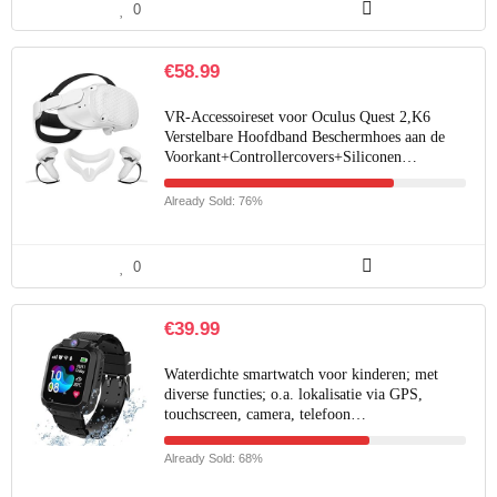
0
€
58.99
VR-Accessoireset voor Oculus Quest 2,K6
Verstelbare Hoofdband Beschermhoes aan de
Voorkant+Controllercovers+Siliconen…
Already Sold: 76%
0
€
39.99
Waterdichte smartwatch voor kinderen; met
diverse functies; o.a. lokalisatie via GPS,
touchscreen, camera, telefoon…
Already Sold: 68%