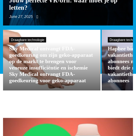
Jouw perfecte VR-bril: waar moet je op
letten?
June 27, 2025
Draagbare technologie
Draagbare techno
Sky Medical ontvangt FDA-
Hapbee bied
goedkeuring om zijn geko-apparaat
vakantieth
op de markt te brengen voor
abonnees m
veneuze insufficiëntie en ischemie
biedt drie 
Sky Medical ontvangt FDA-
vakantieth
goedkeuring voor geko-apparaat
abonnees