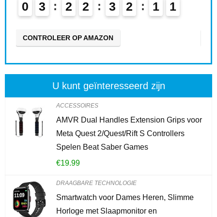
0
3
2
2
3
2
0
9
0
1
0
CONTROLEER OP AMAZON
CO
U kunt geïnteresseerd zijn
ACCESSOIRES
AMVR Dual Handles Extension Grips voor
Meta Quest 2/Quest/Rift S Controllers
Spelen Beat Saber Games
€
19.99
DRAAGBARE TECHNOLOGIE
Smartwatch voor Dames Heren, Slimme
Horloge met Slaapmonitor en