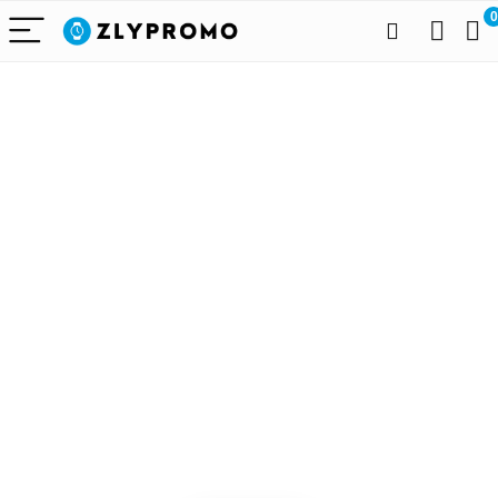
0
Alleen het
beste voor
draagbare
technologie
We vinden elke dag de
beste deals op Amazon