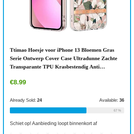
n
Ttimao Hoesje voor iPhone 13 Bloemen Gras
Surf
Serie Ontwerp Cover Case Ultradunne Zachte
draa
Transparante TPU Krasbestendig Anti…
acce
€
8.99
€
1
le:
31
Already Sold:
24
Available:
36
Alre
68 %
67 %
Schiet op! Aanbieding loopt binnenkort af
Schi