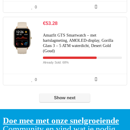
0
€
53.28
Amazfit GTS Smartwatch – met
hartslagmeting, AMOLED-display, Gorilla
Glass 3 – 5 ATM waterdicht, Desert Gold
(Goud)
Already Sold: 68%
0
Show next
Doe mee met onze snelgroeiende
Community en vind wat je nodig