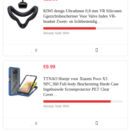
KIWI design Ultradunne 0,8 mm VR Siliconen
Ggezichtsbeschermer Voor Valve Index VR-
headset Zweet- en lichtbestendig…
Already Sold: 66%
0
€
9.99
TTNAO Hoesje voor Xiaomi Poco X3
NFC,360 Full-body Bescherming Harde Case
Ingebouwde Screenprotector PET Clear
Cover…
Already Sold: 85%
0