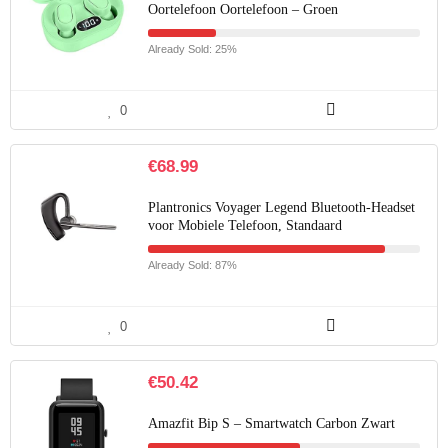
Oortelefoon Oortelefoon – Groen
Already Sold: 25%
0
€
68.99
Plantronics Voyager Legend Bluetooth-Headset
voor Mobiele Telefoon, Standaard
Already Sold: 87%
0
€
50.42
Amazfit Bip S – Smartwatch Carbon Zwart