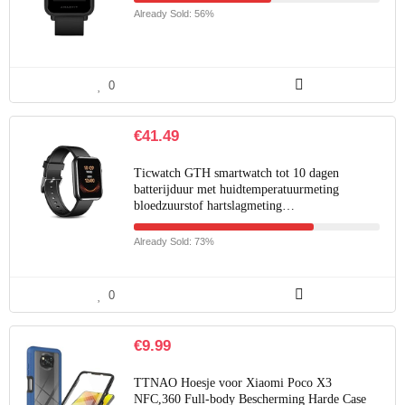
Already Sold: 56%
0
€
41.49
Ticwatch GTH smartwatch tot 10 dagen
batterijduur met huidtemperatuurmeting
bloedzuurstof hartslagmeting…
Already Sold: 73%
0
€
9.99
TTNAO Hoesje voor Xiaomi Poco X3
NFC,360 Full-body Bescherming Harde Case