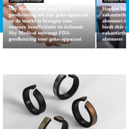
Draagbare technologie
Draagbare techno
Sky Medical ontvangt FDA-
Hapbee bied
goedkeuring om zijn geko-apparaat
vakantieth
op de markt te brengen voor
abonnees m
veneuze insufficiëntie en ischemie
biedt drie 
Sky Medical ontvangt FDA-
vakantieth
goedkeuring voor geko-apparaat
abonnees