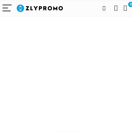
0
Alleen het
beste voor
draagbare
technologie
We vinden elke dag de
beste deals op Amazon