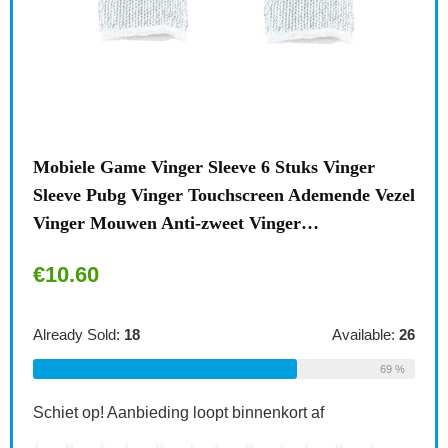
0
Mobiele Game Vinger Sleeve 6 Stuks Vinger
Wan
Sleeve Pubg Vinger Touchscreen Ademende Vezel
Org
Vinger Mouwen Anti-zweet Vinger…
Hou
€
10.60
€
1
le:
16
Already Sold:
18
Available:
26
Alre
75 %
69 %
Schiet op! Aanbieding loopt binnenkort af
Schi