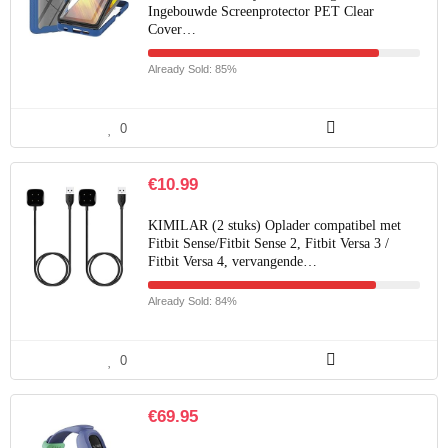
Ingebouwde Screenprotector PET Clear
Cover…
Already Sold: 85%
0
€
10.99
KIMILAR (2 stuks) Oplader compatibel met
Fitbit Sense/Fitbit Sense 2, Fitbit Versa 3 /
Fitbit Versa 4, vervangende…
Already Sold: 84%
0
€
69.95