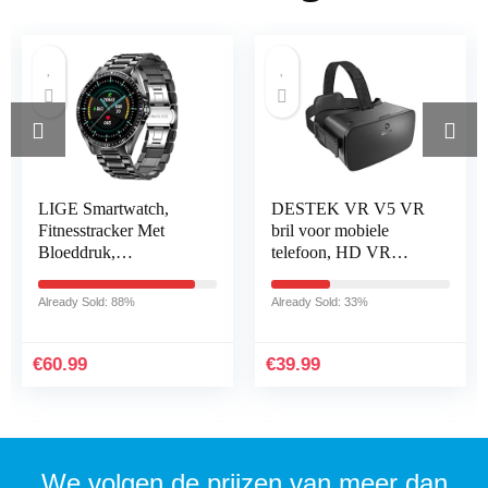
LIGE Smartwatch,
DESTEK VR V5 VR
Fitnesstracker Met
bril voor mobiele
Bloeddruk,
telefoon, HD VR
Hartslagmeter, 1,3 Inch
glazen 110° FOV VR
Volledig Touchscreen,
Headset met touch-
Already Sold: 88%
Already Sold: 33%
IP67 Waterdichte
knop voor iPhone
Smartwatch…
Samsung Android…
€
60.99
€
39.99
We volgen de prijzen van meer dan