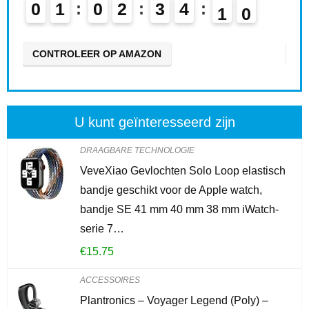
0
1
0
2
3
4
0
8
0
CONTROLEER OP AMAZON
CO
U kunt geïnteresseerd zijn
DRAAGBARE TECHNOLOGIE
VeveXiao Gevlochten Solo Loop elastisch
bandje geschikt voor de Apple watch,
bandje SE 41 mm 40 mm 38 mm iWatch-
serie 7…
€
15.75
ACCESSOIRES
Plantronics – Voyager Legend (Poly) –