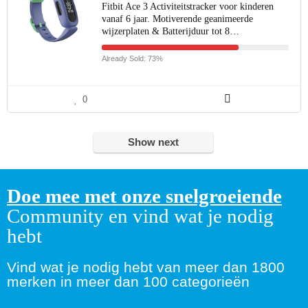
Fitbit Ace 3 Activiteitstracker voor kinderen
vanaf 6 jaar. Motiverende geanimeerde
wijzerplaten & Batterijduur tot 8…
Already Sold: 73%
0
Show next
Doe mee met onze snelgroeiende
Community en vind wat je nodig
hebt
Vind wat je nodig hebt van meer dan 1800
merken in meer dan 100 categorieën