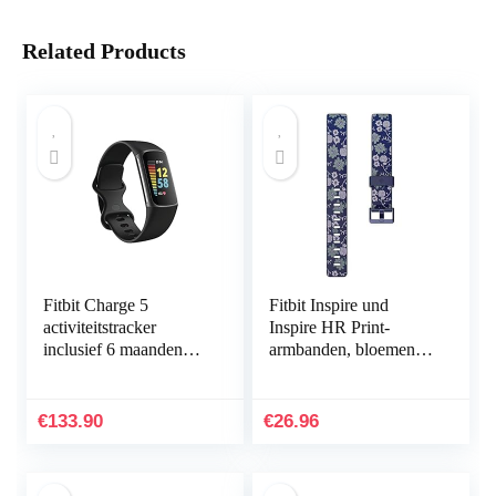
Related Products
Fitbit Charge 5
Fitbit Inspire und
activiteitstracker
Inspire HR Print-
inclusief 6 maanden
armbanden, bloemen,
Premium-lidmaatschap,
klein
een batterijduur tot 7
dagen en dagelijkse…
€
133.90
€
26.96