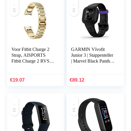
Voor Fitbit Charge 2
GARMIN Vívofit
Strap, AISPORTS
Junior 3 | Stappenteller
Fitbit Charge 2 RVS
| Marvel Black Panther
Strass Band Bling
| Fitness Tracker voor
Glitter Smart Watch
Kinderen |
Vervangende Band
Waterbestendig
€
19.07
€
89.12
met…