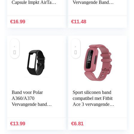
Capsule Impkt AirTags
Vervangende Band
Zwart
Sportband voor Suunto
Core, Verstelbare
Horlogeband
€
16.99
€
11.48
Band voor Polar
Sport siliconen band
A360/A370
compatibel met Fitbit
Vervangende band
Ace 3 vervangende
Compatibel met Polar
banden voor kinderen,
A360/A370
zweetbestendige
Vervangende band
horlogearmband…
€
13.99
€
6.81
Siliconen