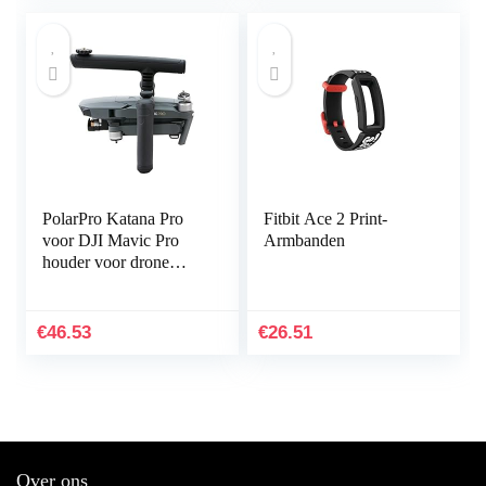
sporthorlogeband…
PolarPro Katana Pro
Fitbit Ace 2 Print-
voor DJI Mavic Pro
Armbanden
houder voor drone
handheld
€
46.53
€
26.51
Over ons