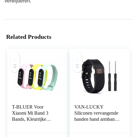
verwijderen.
Related Products
T-BLUER Voor
VAN-LUCKY
Xiaomi Mi Band 3
Siliconen vervangende
Bands, Kleurrijke
banden band armband
Vervanging Strap
armband armband voor
Wirstband voor Xiaomi
Fitbit Charge HR Band