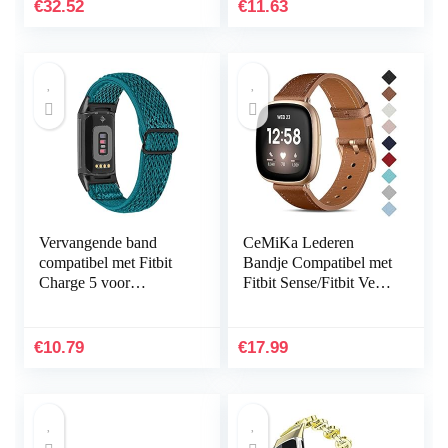
Mi Band 3/Mi Band 4
accessoires groot
€
32.52
€
11.63
Band Smart…
(niet…
Vervangende band
CeMiKa Lederen
compatibel met Fitbit
Bandje Compatibel met
Charge 5 voor
Fitbit Sense/Fitbit Versa
vrouwen mannen,
3, Vervangende
Hijiawee verstelbare
Lederen Band
elastische elastische
Compatibel met Fitbit
€
10.79
€
17.99
nylon…
Sense…