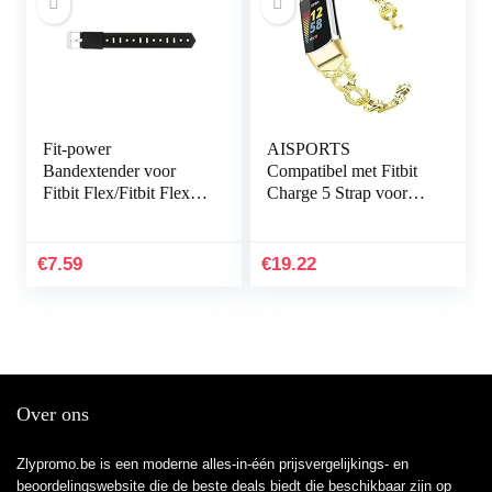
Fit-power
AISPORTS
Bandextender voor
Compatibel met Fitbit
Fitbit Flex/Fitbit Flex
Charge 5 Strap voor
2/Fitbit Alta/Alta HR,
dames, slanke Crystal
met bevestigingsring,
Bling Glitter Diamond
voor grotere polsen
Rhinestones sieraden…
€
7.59
€
19.22
of…
Over ons
Zlypromo.be is een moderne alles-in-één prijsvergelijkings- en
beoordelingswebsite die de beste deals biedt die beschikbaar zijn op