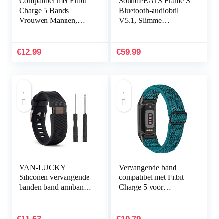
Compatibel met Fitbit
SoundPEATS Frame S
Charge 5 Bands
Bluetooth-audiobril
Vrouwen Mannen,
V5.1, Slimme
Hijiawee Zacht
knopbediening,
Lederen Vervanging
Qualcomm QCC3034
Horlogeband
aptX HD-audio, 5 uur
€
12.99
€
59.99
Verstelbare Armband…
afspeeltijd…
VAN-LUCKY
Vervangende band
Siliconen vervangende
compatibel met Fitbit
banden band armband
Charge 5 voor
armband armband voor
vrouwen mannen,
Fitbit Charge HR Band
Hijiawee verstelbare
accessoires groot
elastische elastische
€
11.63
€
10.79