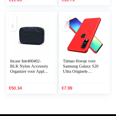
(niet…
nylon…
Incase Intr400402-
Ttimao Hoesje voor
BLK Nylon Accessory
Samsung Galaxy S20
Organizer voor Apple
Ultra Originele
iPhone, Watch,
Vloeibare Siliconen
opladers en accessoires,
Cover+1*Screen
zwart [sorteren en…
Protector Shock
€
50.34
€
7.99
Proof…