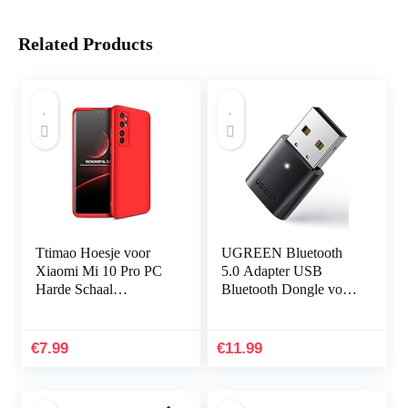
Related Products
Ttimao Hoesje voor
UGREEN Bluetooth
Xiaomi Mi 10 Pro PC
5.0 Adapter USB
Harde Schaal
Bluetooth Dongle voor
Beschermhoes
PC ondersteuning
+1*Screen Protector
Windows 11/10/8.1/7,
Ultradunne Shock
Compatibel met
€
7.99
€
11.99
Proof 360…
PS5/PS4 Pro…