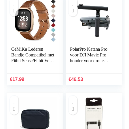
CeMiKa Lederen
PolarPro Katana Pro
Bandje Compatibel met
voor DJI Mavic Pro
Fitbit Sense/Fitbit Versa
houder voor drone
3, Vervangende
handheld
Lederen Band
Compatibel met Fitbit
€
17.99
€
46.53
Sense…