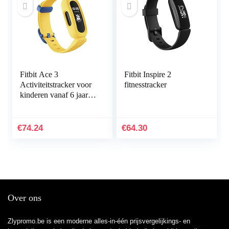
Fitbit Ace 3
Fitbit Inspire 2
Activiteitstracker voor
fitnesstracker
kinderen vanaf 6 jaar.
Motiverende
geanimeerde
wijzerplaten &
€
74.24
€
64.30
Batterijduur tot 8…
Over ons
Zlypromo.be is een moderne alles-in-één prijsvergelijkings- en