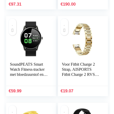
7 dagen en meer op…
€
97.31
€
190.00
SoundPEATS Smart
Voor Fitbit Charge 2
Watch Fitness-tracker
Strap, AISPORTS
met bloedzuurstof en
Fitbit Charge 2 RVS
hartslagmeter Sleep
Strass Band Bling
Quality Tracker,
Glitter Smart Watch
waterdichte
Vervangende Band
€
59.99
€
19.07
smartwatch…
met…