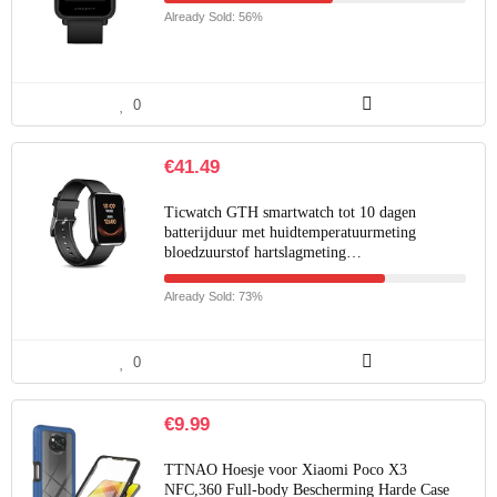
Already Sold: 56%
0
€
41.49
Ticwatch GTH smartwatch tot 10 dagen
batterijduur met huidtemperatuurmeting
bloedzuurstof hartslagmeting…
Already Sold: 73%
0
€
9.99
TTNAO Hoesje voor Xiaomi Poco X3
NFC,360 Full-body Bescherming Harde Case