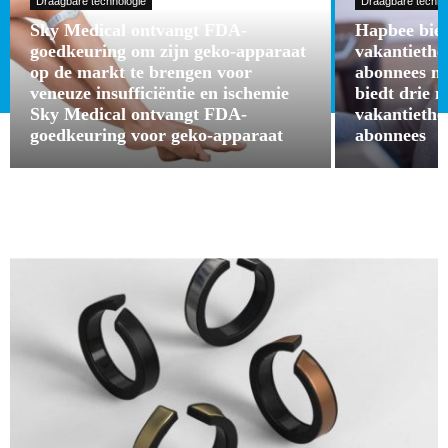
Draagbare technologie
Draagbare techno
Sky Medical ontvangt FDA-
Hapbee bied
goedkeuring om zijn geko-apparaat
vakantieth
op de markt te brengen voor
abonnees m
veneuze insufficiëntie en ischemie
biedt drie 
Sky Medical ontvangt FDA-
vakantieth
goedkeuring voor geko-apparaat
abonnees