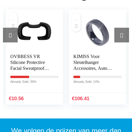
OVBBESS VR
KIMISS Voor
Silicone Protective
Sleutelhanger
Facial Sweatproof
Accessoires, Auto
Anti-Dirty Cover VR
Sleutelhanger
Lens Pad Anti-Dirty
Waterdicht Mat Zwart
Already Sold: 39%
Already Sold: 14%
Face Pad for Rift S
met Pluche Doos
Headset A
Vervanging voor
Model 3 X…
€
10.56
€
106.41
We volgen de prijzen van meer dan