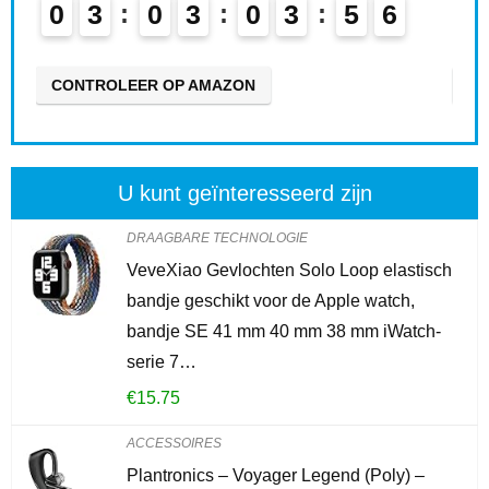
0
3
0
3
0
3
5
5
0
CONTROLEER OP AMAZON
CO
U kunt geïnteresseerd zijn
DRAAGBARE TECHNOLOGIE
VeveXiao Gevlochten Solo Loop elastisch
bandje geschikt voor de Apple watch,
bandje SE 41 mm 40 mm 38 mm iWatch-
serie 7…
€
15.75
ACCESSOIRES
Plantronics – Voyager Legend (Poly) –