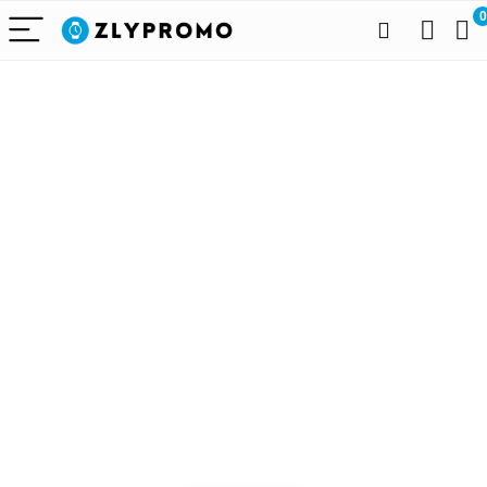
0
Alleen het
beste voor
draagbare
technologie
We vinden elke dag de
beste deals op Amazon