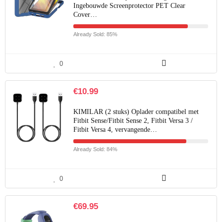
Ingebouwde Screenprotector PET Clear
Cover…
Already Sold: 85%
0
€
10.99
KIMILAR (2 stuks) Oplader compatibel met
Fitbit Sense/Fitbit Sense 2, Fitbit Versa 3 /
Fitbit Versa 4, vervangende…
Already Sold: 84%
0
€
69.95