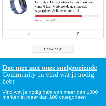
Fitbit Ace 3 Activiteitstracker voor kinderen
vanaf 6 jaar. Motiverende geanimeerde
wijzerplaten & Batterijduur tot 8…
Already Sold: 73%
0
Show next
Doe mee met onze snelgroeiende
Community en vind wat je nodig
hebt
Vind wat je nodig hebt van meer dan 1800
merken in meer dan 100 categorieën