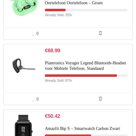
Oortelefoon Oortelefoon – Groen
Already Sold: 25%
0
€
68.99
Plantronics Voyager Legend Bluetooth-Headset
voor Mobiele Telefoon, Standaard
Already Sold: 87%
0
€
50.42
Amazfit Bip S – Smartwatch Carbon Zwart