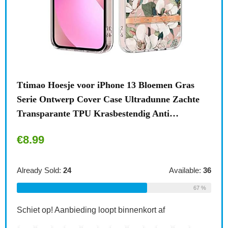
n
Ttimao Hoesje voor iPhone 13 Bloemen Gras
Surf
Serie Ontwerp Cover Case Ultradunne Zachte
draa
Transparante TPU Krasbestendig Anti…
acce
€
8.99
€
1
le:
31
Already Sold:
24
Available:
36
Alre
68 %
67 %
Schiet op! Aanbieding loopt binnenkort af
Schi