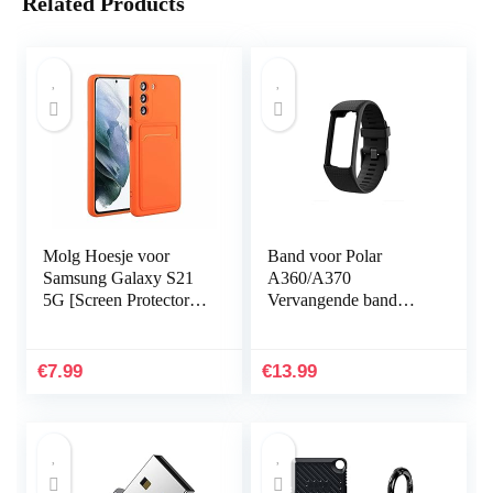
Related Products
Molg Hoesje voor
Band voor Polar
Samsung Galaxy S21
A360/A370
5G [Screen Protector]
Vervangende band
Ultradunne Zachte
Compatibel met Polar
TPU Siliconen Shock
A360/A370
Proof
Vervangende band
€
7.99
€
13.99
Bumperafdekking…
Siliconen
sporthorlogeband…