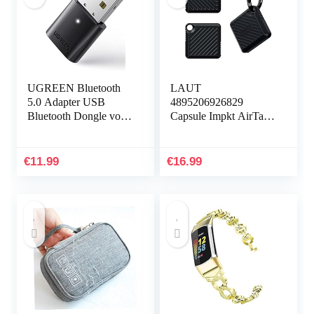
UGREEN Bluetooth
LAUT
5.0 Adapter USB
4895206926829
Bluetooth Dongle voor
Capsule Impkt AirTags
PC ondersteuning
Zwart
Windows 11/10/8.1/7,
Compatibel met
€
11.99
€
16.99
PS5/PS4 Pro…