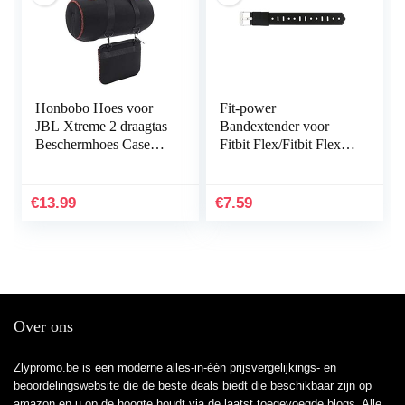
Honbobo Hoes voor
Fit-power
JBL Xtreme 2 draagtas
Bandextender voor
Beschermhoes Case
Fitbit Flex/Fitbit Flex
Accessoires voor JBL
2/Fitbit Alta/Alta HR,
Xtreme 2 luidsprekers
met bevestigingsring,
& oplader
voor grotere polsen
€
13.99
€
7.59
of…
Over ons
Zlypromo.be is een moderne alles-in-één prijsvergelijkings- en
beoordelingswebsite die de beste deals biedt die beschikbaar zijn op
amazon en u op de hoogte houdt via de laatst toegevoegde blogs. Alle