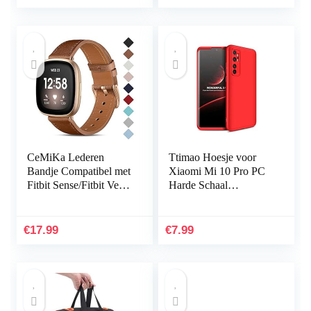
Proof…
CeMiKa Lederen
Ttimao Hoesje voor
Bandje Compatibel met
Xiaomi Mi 10 Pro PC
Fitbit Sense/Fitbit Versa
Harde Schaal
3, Vervangende
Beschermhoes
Lederen Band
+1*Screen Protector
Compatibel met Fitbit
Ultradunne Shock
€
17.99
€
7.99
Sense…
Proof 360…