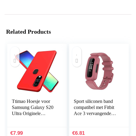
Related Products
Ttimao Hoesje voor
Sport siliconen band
Samsung Galaxy S20
compatibel met Fitbit
Ultra Originele
Ace 3 vervangende
Vloeibare Siliconen
banden voor kinderen,
Cover+1*Screen
zweetbestendige
Protector Shock
horlogearmband…
€
7.99
€
6.81