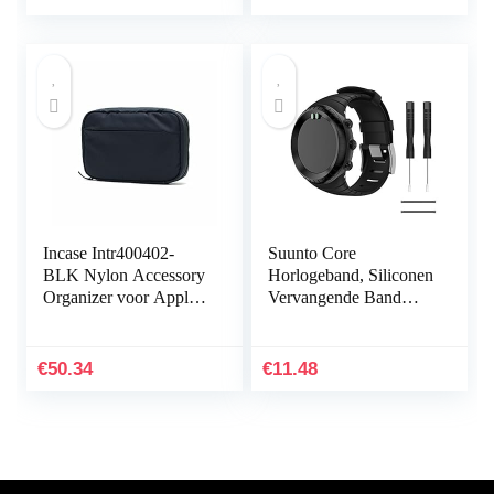
Incase Intr400402-
Suunto Core
BLK Nylon Accessory
Horlogeband, Siliconen
Organizer voor Apple
Vervangende Band
iPhone, Watch,
Sportband voor Suunto
opladers en accessoires,
Core, Verstelbare
zwart [sorteren en…
Horlogeband
€
50.34
€
11.48