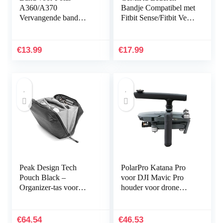
A360/A370
Bandje Compatibel met
Vervangende band
Fitbit Sense/Fitbit Versa
Compatibel met Polar
3, Vervangende
A360/A370
Lederen Band
Vervangende band
Compatibel met Fitbit
€
13.99
€
17.99
Siliconen
Sense…
sporthorlogeband…
Peak Design Tech
PolarPro Katana Pro
Pouch Black –
voor DJI Mavic Pro
Organizer-tas voor
houder voor drone
smartphones, kabels
handheld
enz. (zwart)
€
64.54
€
46.53