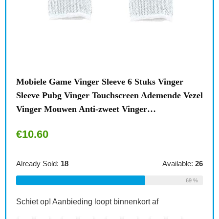
eve 6 Stuks Vinger
Wandmontage mobiele telefoon 
hscreen Ademende Vezel
Organizer Afstandsbediening Op
et Vinger…
Houders Home Stand Rack Telef
€
14.65
Available:
26
Already Sold:
21
69 %
 binnenkort af
Schiet op! Aanbieding loopt binnenkor