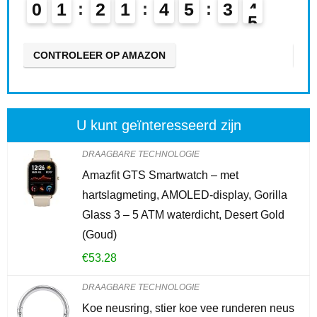
4
5
3
3
0
2
2
1
4
5
N
CONTROLEER OP AMAZON
U kunt geïnteresseerd zijn
DRAAGBARE TECHNOLOGIE
Amazfit GTS Smartwatch – met
hartslagmeting, AMOLED-display, Gorilla
Glass 3 – 5 ATM waterdicht, Desert Gold
(Goud)
€
53.28
DRAAGBARE TECHNOLOGIE
Koe neusring, stier koe vee runderen neus