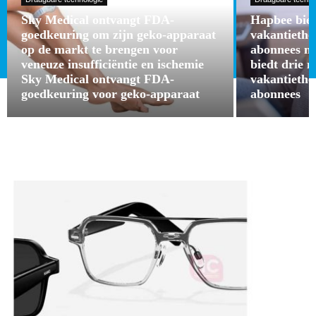
Sky Medical ontvangt FDA-
Hapbee bied
goedkeuring om zijn geko-apparaat
vakantieth
op de markt te brengen voor
abonnees m
veneuze insufficiëntie en ischemie
biedt drie 
Sky Medical ontvangt FDA-
vakantieth
goedkeuring voor geko-apparaat
abonnees