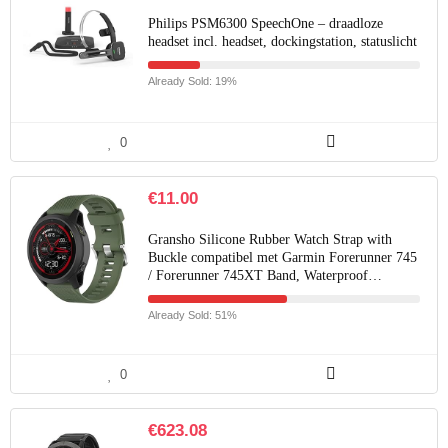
Philips PSM6300 SpeechOne – draadloze
headset incl. headset, dockingstation, statuslicht
Already Sold: 19%
0
€
11.00
Gransho Silicone Rubber Watch Strap with
Buckle compatibel met Garmin Forerunner 745
/ Forerunner 745XT Band, Waterproof…
Already Sold: 51%
0
€
623.08