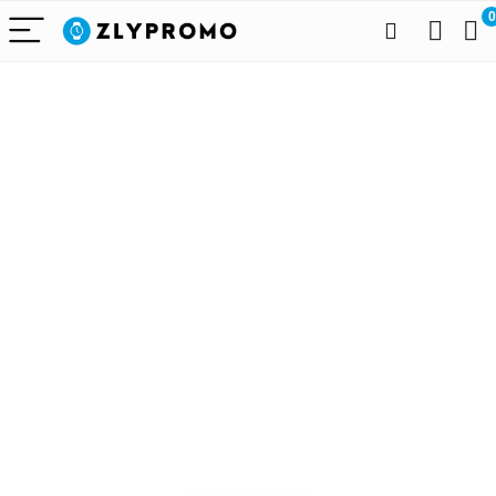
0
Alleen het
beste voor
draagbare
technologie
We vinden elke dag de
beste deals op Amazon