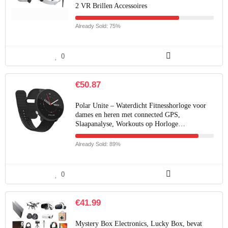
2 VR Brillen Accessoires
Already Sold: 75%
0
€
50.87
Polar Unite – Waterdicht Fitnesshorloge voor
dames en heren met connected GPS,
Slaapanalyse, Workouts op Horloge…
Already Sold: 89%
0
€
41.99
Mystery Box Electronics, Lucky Box, bevat