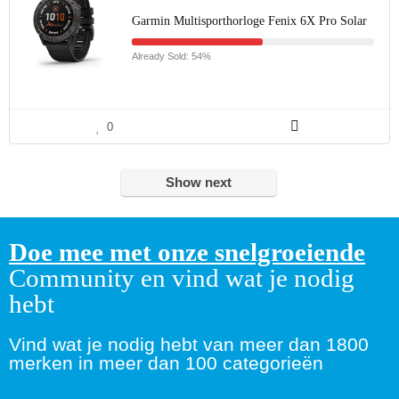
Garmin Multisporthorloge Fenix 6X Pro Solar
Already Sold: 54%
0
Show next
Doe mee met onze snelgroeiende
Community en vind wat je nodig
hebt
Vind wat je nodig hebt van meer dan 1800
merken in meer dan 100 categorieën