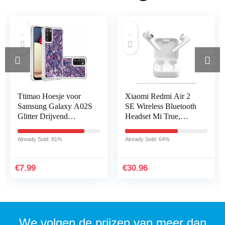
or
Xiaomi Redmi Air 2
VR-Accessoireset vo
 A02S
SE Wireless Bluetooth
Oculus Quest 2,K6
Headset Mi True,
Verstelbare Hoofdba
nd
Bluetooth 5.0, Dual
Beschermhoes aan d
Touch Control, wit (1)
Voorkant+Controller
Already Sold: 64%
Already Sold: 84%
vers+Siliconen…
€
30.96
€
58.99
We volgen de prijzen van meer dan