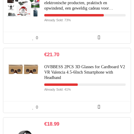
elektronische producten, praktisch en
opwindend, een geweldig cadeau voor…
Already Sold: 73%
0
€
21.70
OVBBESS 2PCS 3D Glasses for Cardboard V2
VR Valencia 4.5-6Inch Smartphone with
Headband
Already Sold: 41%
0
€
18.99