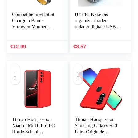
Compatibel met Fitbit
BYFRI Kabeltas
Charge 5 Bands
organizer draden
Vrouwen Mannen,
oplader digitale USB
Hijiawee Zacht
gadget draagbare
Lederen Vervanging
elektronische
Horlogeband
hoofdtelefoondoos
€
12.99
€
8.57
Verstelbare Armband…
ritssluiting…
Ttimao Hoesje voor
Ttimao Hoesje voor
Xiaomi Mi 10 Pro PC
Samsung Galaxy S20
Harde Schaal
Ultra Originele
Beschermhoes
Vloeibare Siliconen