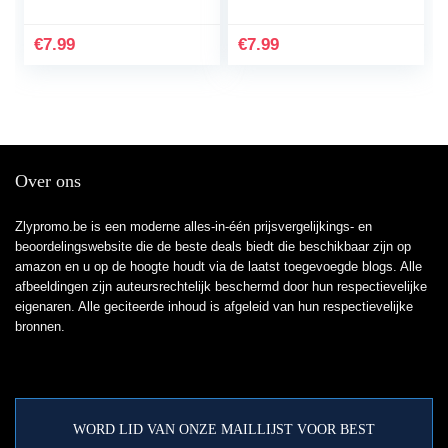
+1*Screen Protector
Cover+1*Screen
Ultradunne Shock
Protector Shock
€
7.99
€
7.99
Proof 360…
Proof…
Over ons
Zlypromo.be is een moderne alles-in-één prijsvergelijkings- en
beoordelingswebsite die de beste deals biedt die beschikbaar zijn op
amazon en u op de hoogte houdt via de laatst toegevoegde blogs. Alle
afbeeldingen zijn auteursrechtelijk beschermd door hun respectievelijke
eigenaren. Alle geciteerde inhoud is afgeleid van hun respectievelijke
bronnen.
WORD LID VAN ONZE MAILLIJST VOOR BEST