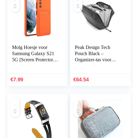
Molg Hoesje voor
Peak Design Tech
Samsung Galaxy S21
Pouch Black –
5G [Screen Protector]
Organizer-tas voor
Ultradunne Zachte
smartphones, kabels
TPU Siliconen Shock
enz. (zwart)
Proof
€
7.99
€
64.54
Bumperafdekking…