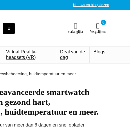
Nieuws en blogs lezen
0
verlanglijst
Vergelijken
Virtual Reality-
Deal van de
Blogs
headsets (VR)
dag
ressbeheersing, huidtemperatuur en meer.
 Geavanceerde smartwatch
n gezond hart,
g, huidtemperatuur en meer.
r van meer dan 6 dagen en snel opladen