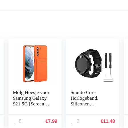
Molg Hoesje voor
Suunto Core
Samsung Galaxy
Horlogeband,
S21 5G [Screen
Siliconen
Protector]
Vervangende Band
Ultradunne Zachte
Sportband voor
TPU Siliconen
Suunto Core,
€
7.99
€
11.48
Shock Proof
Verstelbare