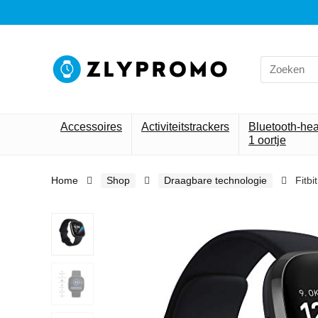
Search
for:
Accessoires
Activiteitstrackers
Bluetooth-he
1 oortje
Home
Shop
Draagbare technologie
Fitb