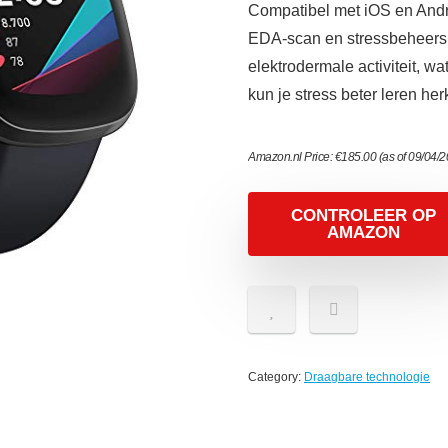
Compatibel met iOS en And
EDA-scan en stressbeheers
elektrodermale activiteit, wa
kun je stress beter leren h
Amazon.nl Price:
€
185.00
(as of 09/04/
CONTROLEER OP
AMAZON
Category:
Draagbare technologie