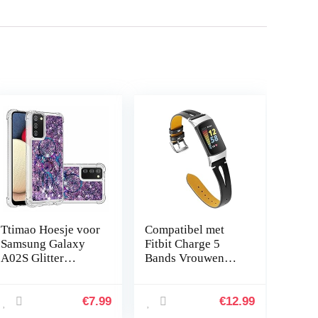
Ttimao Hoesje voor
Compatibel met
Samsung Galaxy
Fitbit Charge 5
A02S Glitter
Bands Vrouwen
Drijvend Vloeibaar
Mannen, Hijiawee
Drijfzand
Zacht Lederen
Telefoonhoes
Vervanging
€
7.99
€
12.99
Transparant Zacht
Horlogeband