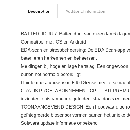
Description
Additional information
BATTERIJDUUR: Batterijduur van meer dan 6 dagen
Compatibel met iOS en Android
EDA-scan en stressbeheersing: De EDA Scan-app voor S
beter leren herkennen en beheersen.
Meldingen bij hoge en lage hartslag: Een ongewoon ho
buiten het normale bereik ligt.
Huidtemperatuursensor: Fitbit Sense meet elke nacht 
GRATIS PROEFABONNEMENT OP FITBIT PREMIUM: Fitbit
inzichten, ontspannende geluiden, slaaptools en mee
TOONAANGEVEND DESIGN: Een hoogwaardige roestvrij
geïntegreerde biosensor vormen samen het unieke de
Software update informatie onbekend