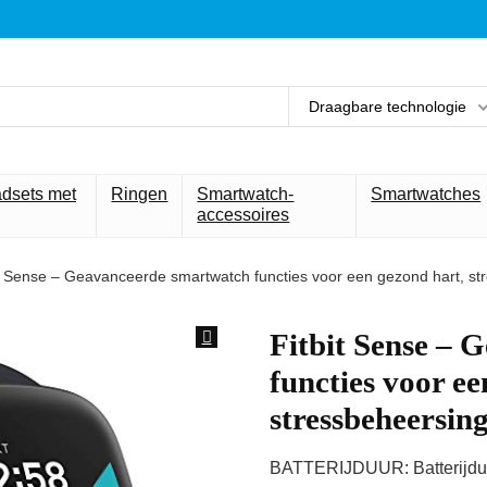
Draagbare technologie
adsets met
Ringen
Smartwatch-
Smartwatches
accessoires
it Sense – Geavanceerde smartwatch functies voor een gezond hart, st
Fitbit Sense –
functies voor ee
stressbeheersin
BATTERIJDUUR: Batterijduu