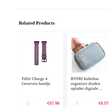
Related Products
Fitbit Charge 4
BYFRI Kabeltas
Geweven bandje
organizer draden
oplader digitale
USB gadget
draagbare
elektronische
€
57.98
€
8.57
hoofdtelefoondoos