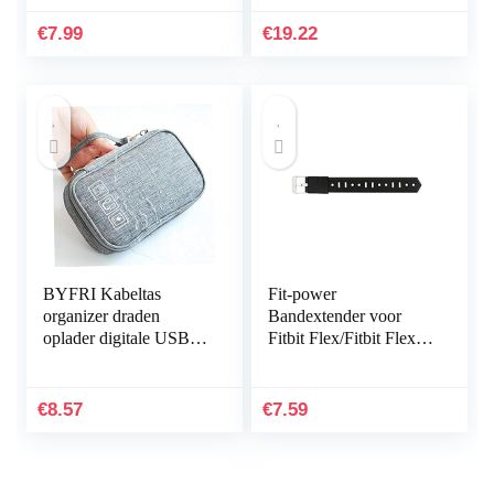
+1*Screen Protector
Bling Glitter Diamond
Ultradunne Shock
Rhinestones sieraden…
€
7.99
€
19.22
Proof 360…
BYFRI Kabeltas
Fit-power
organizer draden
Bandextender voor
oplader digitale USB
Fitbit Flex/Fitbit Flex
gadget draagbare
2/Fitbit Alta/Alta HR,
elektronische
met bevestigingsring,
hoofdtelefoondoos
voor grotere polsen
€
8.57
€
7.59
ritssluiting…
of…