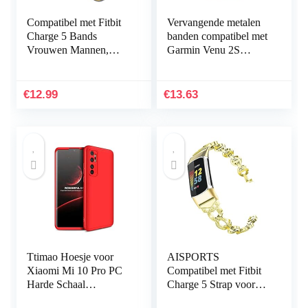
Compatibel met Fitbit
Vervangende metalen
Charge 5 Bands
banden compatibel met
Vrouwen Mannen,
Garmin Venu 2S
Hijiawee Zacht
Smartwatch, massief
Lederen Vervanging
roestvrij stalen
Horlogeband
horlogeband bandjes
€
12.99
€
13.63
Verstelbare Armband…
voor…
Ttimao Hoesje voor
AISPORTS
Xiaomi Mi 10 Pro PC
Compatibel met Fitbit
Harde Schaal
Charge 5 Strap voor
Beschermhoes
dames, slanke Crystal