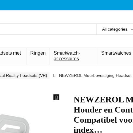
All categories
adsets met
Ringen
Smartwatch-
Smartwatches
accessoires
tual Reality-headsets (VR)
NEWZEROL Muurbevestiging Headset Ho
NEWZEROL Muu
Houder en Cont
Compatibel voor
index…