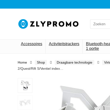
Search
for:
Accessoires
Activiteitstrackers
Bluetooth-he
1 oortje
Home
Shop
Draagbare technologie
Vir
2/Quest/Rift S/Ventiel index…