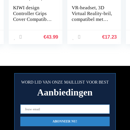
KIWI design
VR-headset, 3D
Controller Grips
Virtual Reality-bril,
Cover Compatibel
compatibel met
met Quest 2
smartphone met
Accessoires met
afmetingen van 4,0
Batterijopening,
tot 6,0 inch,
€
43.99
€
17.23
Verstelbaar met
smartphoneglazen
Knokkelriemen…
…
WORD LID VAN ONZE MAILLIJST VOOR BEST
Aanbiedingen