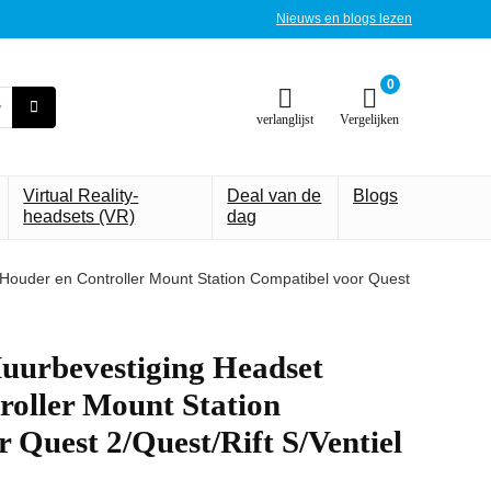
Nieuws en blogs lezen
0
verlanglijst
Vergelijken
Virtual Reality-
Deal van de
Blogs
headsets (VR)
dag
uder en Controller Mount Station Compatibel voor Quest
rbevestiging Headset
roller Mount Station
 Quest 2/Quest/Rift S/Ventiel