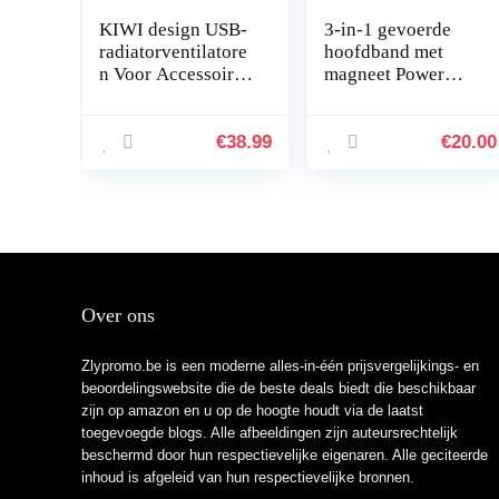
KIWI design USB-
3-in-1 gevoerde
radiatorventilatore
hoofdband met
n Voor Accessoires
magneet Power
Valve Index,
Bank Dock en
Koelwarmte Voor
contragewicht voor
VR-headset in Hhet
The Oculus Quest 2
€
38.99
€
20.00
VR-spel Met 2…
Over ons
Zlypromo.be is een moderne alles-in-één prijsvergelijkings- en
beoordelingswebsite die de beste deals biedt die beschikbaar
zijn op amazon en u op de hoogte houdt via de laatst
toegevoegde blogs. Alle afbeeldingen zijn auteursrechtelijk
beschermd door hun respectievelijke eigenaren. Alle geciteerde
inhoud is afgeleid van hun respectievelijke bronnen.