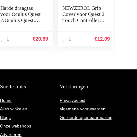
Harde draagtas
NEWZEROL Grip
voor Oculus Quest
Cover voor Quest 2
2/Oculus Quest,
Touch Controller
Hard Pouch
Anti-Gooi Handvat
Handtas
Beschermende
Beschermende
Sleeve Accessoires
€
20.69
€
12.09
Cover Opbergtas
[met 2 stuks…
Box Draagtas…
Snelle links
Verklaringen
Home
Privacybeleid
Alles winkelen
algemene voorwaarden
Blogs
Gelieerde openbaarmaking
Onze webshops
Adverteren