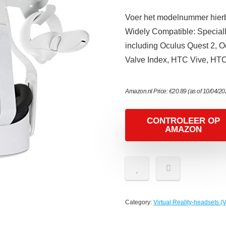
Voer het modelnummer hierbo
Widely Compatible: Speciall
including Oculus Quest 2, Oc
Valve Index, HTC Vive, HTC
Amazon.nl Price:
€
20.89
(as of 10/04/2
CONTROLEER OP
AMAZON
Category:
Virtual Reality-headsets (