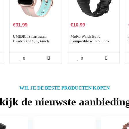
€
31.99
€
10.99
UMIDIGI Smartwatch
MoKo Watch Band
Uwatch3 GPS, 1,3-inch
Compatible with Suunto
waterdicht touchscreen en
Core, Classic Replacement
ingebouwde GPS-
Soft WristBand with Metal
sporthorloge, fitnesstracker
Clasp fit Suunto Core
0
0
met…
Smart…
WIL JE DE BESTE PRODUCTEN KOPEN
kijk de nieuwste aanbiedin