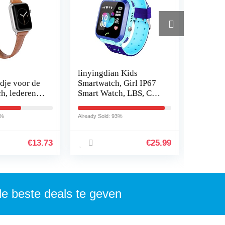
linyingdian Kids
Selture
dje voor de
Smartwatch, Girl IP67
compati
h, lederen
Smart Watch, LBS, Call,
hoofdri
ht leer,
Voice Chat, SOS, Class
voor Que
rp, voor de
Mode, Camera, Games,
[instel
6%
Already Sold: 93%
Already So
ervangend…
Gift voor…
[hoofd
€
13.73
€
25.99
de beste deals te geven