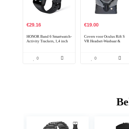
€
29.16
€
19.00
HONOR Band 6 Smartwatch-
Covers voor Oculus Rift S
Activity Trackers, 1,4 inch
VR Headset-Wasbaar &
AMOLED-display, hartslag-
Hygiënisch -2 stuks (grijs)
en slaapmonitor, 14 dagen
batterijduur…
0
0
Be