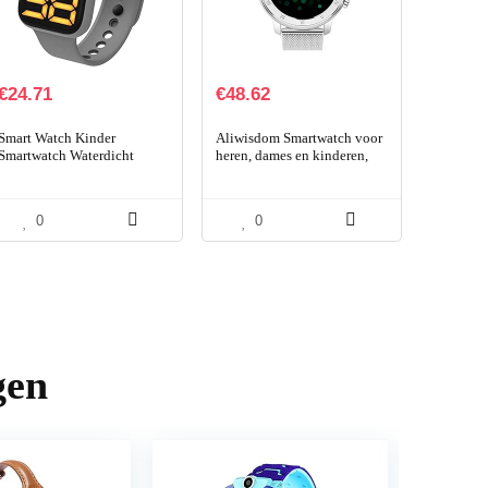
€
24.71
€
48.62
Smart Watch Kinder
Aliwisdom Smartwatch voor
Smartwatch Waterdicht
heren, dames en kinderen,
Touchscreen Square
1,28 inch HD rond,
Exquisite Dial Led Digital
smartwatch, fitnesshorloge,
Sports Horloge Voor
waterdicht…
0
0
Kinderen…
gen