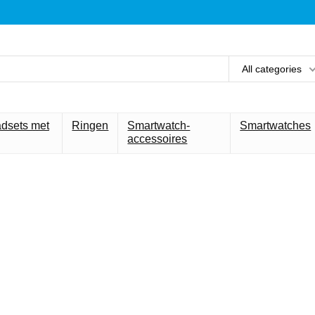
All categories
adsets met
Ringen
Smartwatch-
Smartwatches
accessoires
et beste voor 
technologie