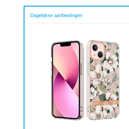
Dagelijkse aanbiedingen
 USB
iening
nd Rack
Available:
31
68 %
ort af