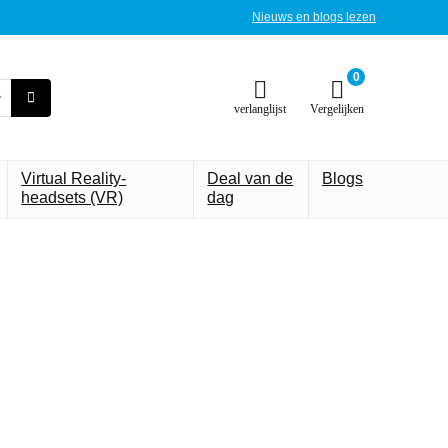
Nieuws en blogs lezen
0
verlanglijst
Vergelijken
Virtual Reality-
Deal van de
Blogs
headsets (VR)
dag
draagbare