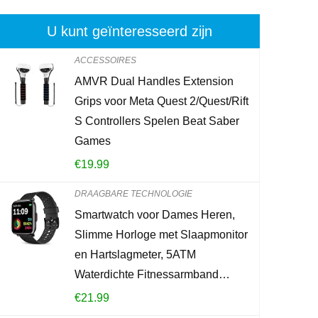
U kunt geïnteresseerd zijn
ACCESSOIRES
AMVR Dual Handles Extension
Surface Elek
Grips voor Meta Quest 2/Quest/Rift
draagbare dra
S Controllers Spelen Beat Saber
opbergtas ac
Games
€
16.99
€
19.99
DRAAGBARE TECHNOLOGIE
Already Sold:
2
Smartwatch voor Dames Heren,
Slimme Horloge met Slaapmonitor
en Hartslagmeter, 5ATM
Schiet op! Aan
Waterdichte Fitnessarmband…
0
4
€
21.99