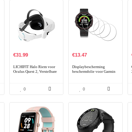
€
31.99
€
13.47
LICHIFIT Halo Riem voor
Displaybescherming
Oculus Quest 2, Verstelbare
beschermfolie voor Garmin
Hoofdband VR
Forerunner 235 230 225 220
Hoofddeksels Draaibare
630 620 Watch, iDaPro 9H
Hoofdband Vervanging Elite
hardheid gehard glas…
0
0
Strap…