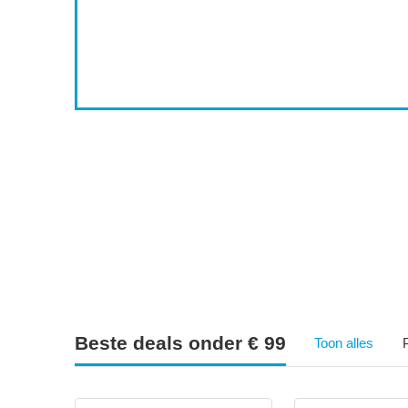
2
4
5
Beste deals onder € 99
Toon alles