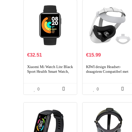
€
32.51
€
15.99
Xiaomi Mi Watch Lite Black
KIWI design Headset-
Sport Health Smart Watch,
draagriem Compatibel met
Bluetooth-oproep, GPS,
Quest 2 VR-headset,
waterdicht,
vervanging voor Elite-riem
gezondheidstracker…
en vermindering van…
0
0