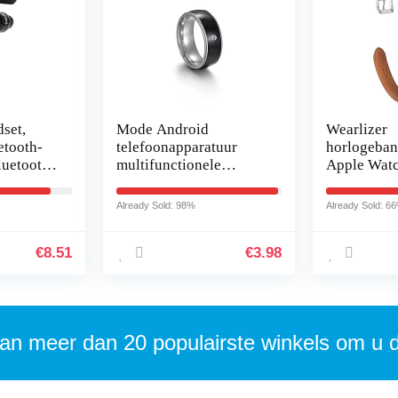
set,
Mode Android
Wearlizer
etooth-
telefoonapparatuur
horlogeban
luetooth
multifunctionele
Apple Watc
ereo HiFi
technologie intelligente
armband, ec
no
slimme NFC-vingerring
slank ontwe
Already Sold: 98%
Already Sold: 6
n…
draagbare verbinding
iWatch, v
(7…
€
8.51
€
3.98
an meer dan 20 populairste winkels om u 