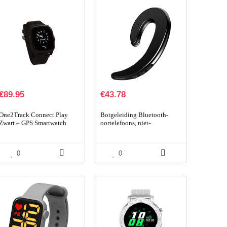
€
89.95
€
43.78
One2Track Connect Play
Botgeleiding Bluetooth-
Zwart – GPS Smartwatch
oortelefoons, niet-
Kinderen – Incl. Simkaart –
bewegende in-ear draadloze
Eigen App – Bellen,
bluetooth oordopjes,
Berichten, SOS, Veilige…
draadloze oortelefoon
0
0
headsets…