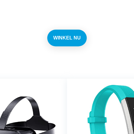
n elke dag de beste deals 
WINKEL NU