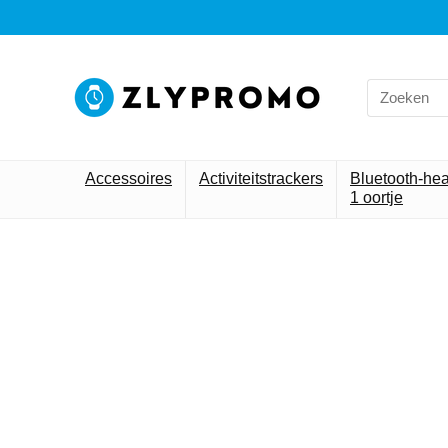
Accessoires
Activiteitstrackers
Bluetooth-he
1 oortje
Alleen h