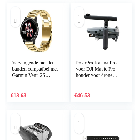
Vervangende metalen
PolarPro Katana Pro
banden compatibel met
voor DJI Mavic Pro
Garmin Venu 2S
houder voor drone
Smartwatch, massief
handheld
roestvrij stalen
horlogeband bandjes
€
13.63
€
46.53
voor…