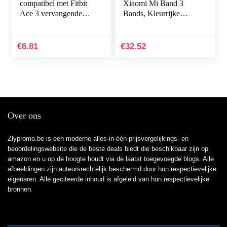
compatibel met Fitbit
Xiaomi Mi Band 3
Ace 3 vervangende
Bands, Kleurrijke
banden voor kinderen,
Vervanging Strap
zweetbestendige
Wirstband voor Xiaomi
horlogearmband…
Mi Band 3/Mi Band 4
€
6.81
€
32.52
Band Smart…
Over ons
Zlypromo.be is een moderne alles-in-één prijsvergelijkings- en
beoordelingswebsite die de beste deals biedt die beschikbaar zijn op
amazon en u op de hoogte houdt via de laatst toegevoegde blogs. Alle
afbeeldingen zijn auteursrechtelijk beschermd door hun respectievelijke
eigenaren. Alle geciteerde inhoud is afgeleid van hun respectievelijke
bronnen.