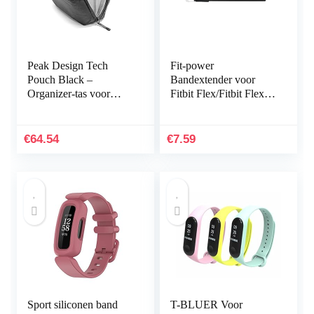
Peak Design Tech
Fit-power
Pouch Black –
Bandextender voor
Organizer-tas voor
Fitbit Flex/Fitbit Flex
smartphones, kabels
2/Fitbit Alta/Alta HR,
enz. (zwart)
met bevestigingsring,
voor grotere polsen
€
64.54
€
7.59
of…
Sport siliconen band
T-BLUER Voor