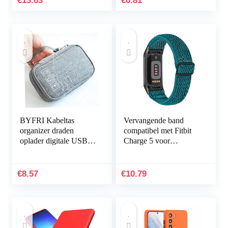
€
13.63
€
6.81
voor…
BYFRI Kabeltas
Vervangende band
organizer draden
compatibel met Fitbit
oplader digitale USB
Charge 5 voor
gadget draagbare
vrouwen mannen,
elektronische
Hijiawee verstelbare
hoofdtelefoondoos
elastische elastische
€
8.57
€
10.79
ritssluiting…
nylon…