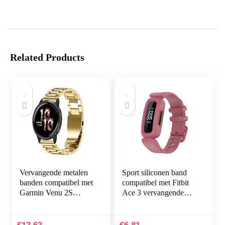
Related Products
Vervangende metalen
Sport siliconen band
banden compatibel met
compatibel met Fitbit
Garmin Venu 2S
Ace 3 vervangende
Smartwatch, massief
banden voor kinderen,
roestvrij stalen
zweetbestendige
horlogeband bandjes
horlogearmband…